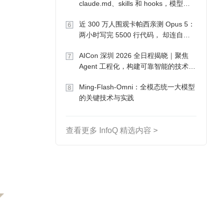
claude.md、skills 和 hooks，模型自
己会想办法
近 300 万人围观卡帕西亲测 Opus 5：
6
两小时写完 5500 行代码， 却连自己
写的游戏都玩不了
AICon 深圳 2026 全日程揭晓｜聚焦
7
Agent 工程化，构建可靠智能的技术路
径
Ming-Flash-Omni：全模态统一大模型
8
的关键技术与实践
查看更多 InfoQ 精选内容 >