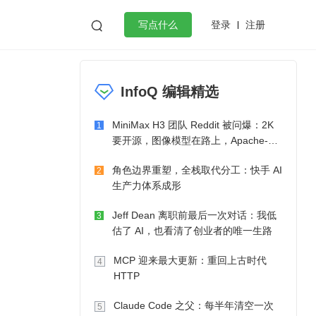
登录
注册

写点什么
效工作
数据库
Python
音视频
InfoQ 编辑精选
golang
微服务架构
flutter
MiniMax H3 团队 Reddit 被问爆：2K
1
要开源，图像模型在路上，Apache-2.0
也在考虑了
角色边界重塑，全栈取代分工：快手 AI
2
生产力体系成形
Jeff Dean 离职前最后一次对话：我低
3
估了 AI，也看清了创业者的唯一生路
MCP 迎来最大更新：重回上古时代
4
HTTP
Claude Code 之父：每半年清空一次
5