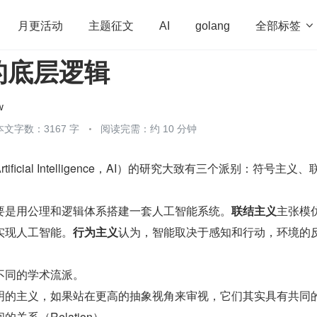
全部标签

月更活动
主题征文
AI
golang
的底层逻辑
penHarmony
算法
学习方法
Web3.0
高
程序员
运维
深度思考
低代码
redis
w
本文字数：3167 字
阅读完需：约 10 分钟
ficial Intelligence，AI）的研究大致有三个派别：符号主义、
要是用公理和逻辑体系搭建一套人工智能系统。
联结主义
主张模
实现人工智能。
行为主义
认为，智能取决于感知和行动，环境的
不同的学术流派。
明的主义，如果站在更高的抽象视角来审视，它们其实具有共同
关系（Relation）。