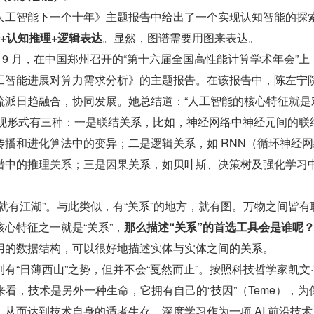
人工智能下一个十年》主题报告中给出了一个实现认知智能的探
+认知推理+逻辑表达
。显然，图谱需要用图来表达。
年 9 月，在中国郑州召开的“第十六届全国高性能计算学术年会”上
工智能进展对算力需求分析》的主题报告。在该报告中，陈左宁
流派日趋融合，协同发展。她总结道：“人工智能的核心特征就是
的表现形式有三种：一是联结关系，比如，神经网络中神经元间的联
传播和进化算法中的变异；二是逻辑关系，如 RNN（循环神经
谱中的推理关系；三是因果关系，如贝叶斯、决策树及强化学习
就有江湖”。与此类似，有“关系”的地方，就有图。万物之间皆有
心特征之一就是“关系”，
那么描述“关系”的首选工具会是谁呢
用的数据结构，可以很好地描述实体与实体之间的关系。
有“日薄西山”之势，但并不会“戛然而止”。按照科技哲学家凯文
）的观点来看，技术是另外一种生命，它拥有自己的“技因”（Teme），为
从而达到技术自身的适者生存。深度学习作为一项 AI 前沿技术