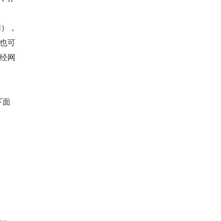
N），
，也可
神经网
下面