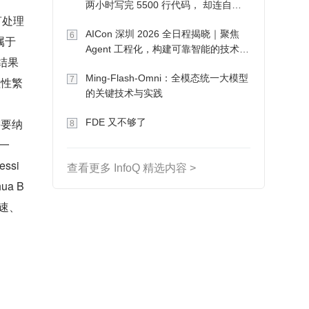
两小时写完 5500 行代码， 却连自己
言处理
写的游戏都玩不了
AICon 深圳 2026 全日程揭晓｜聚焦
6
属于
Agent 工程化，构建可靠智能的技术路
的结果
径
Ming-Flash-Omni：全模态统一大模型
7
理性繁
的关键技术与实践
需要纳
FDE 又不够了
8
一
essi
查看更多 InfoQ 精选内容 >
a B
慢速、