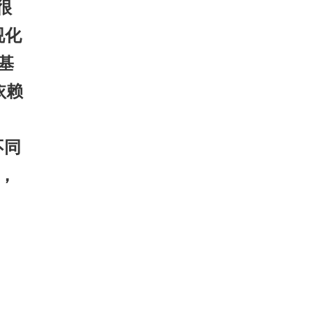
很
视化
基
依赖
不同
，