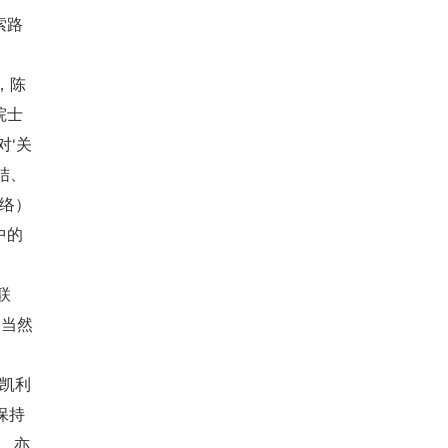
索路
，陈
院士
对‘关
结、
网络）
中的
联
？
当然
·凯利
保持
，亦