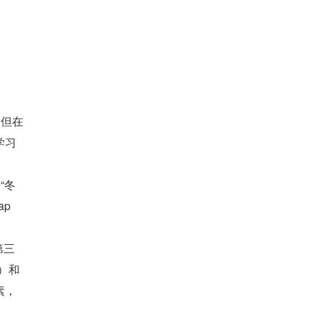
，但在
学习
“冬
p
第三
）和
素，