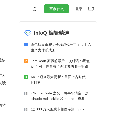
登录
注册

写点什么
效工作
数据库
Python
音视频
InfoQ 编辑精选
golang
微服务架构
flutter
角色边界重塑，全栈取代分工：快手 AI
1
生产力体系成形
联结
Jeff Dean 离职前最后一次对话：我低
2
估了 AI，也看清了创业者的唯一生路
仿人
MCP 迎来最大更新：重回上古时代
3
反馈
HTTP
Claude Code 之父：每半年清空一次
4
claude.md、skills 和 hooks，模型自
己会想办法
的特
近 300 万人围观卡帕西亲测 Opus 5：
5