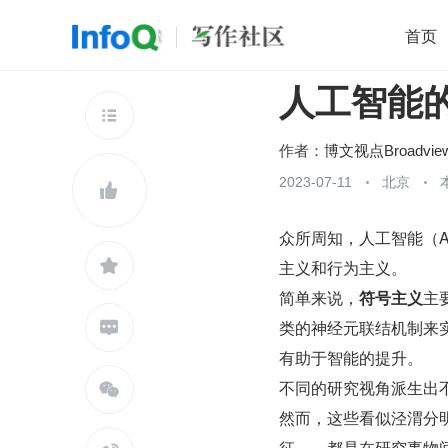
首页
人工智能
移动开发
Java
开源
架构
O

前端
AI
大数据
团队管理
作者：
博文视点Broadvie
查看更多
2023-07-11
北京


众所周知，人工智能（Arti

主义和行为主义。
简单来说，
符号主义
主
类的神经元联结机制来

有助于智能的提升。
不同的研究视角派生出

然而，这些看似泾渭分
征——都是在研究事物间的