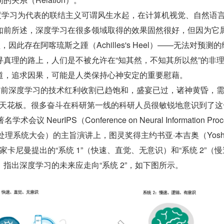
以深度学习为代表的联结主义可谓风生水起，在计算机视觉、自然语
如前所述，深度学习在很多领域取得的效果固然很好，但因为它
因此存在阿喀琉斯之踵（Achilles's Heel）——无法对预测
寻真理的路上，人们是不被允许在“知其然，不知其所以然”的非
道，追求因果，可能是人类保持心神安定的重要慰藉。
，目前深度学习的技术红利收割已趋饱和，盛宴已过，诸神黄昏，
 的天花板。很多奋斗在科研第一线的科研人员很敏锐地意识到了这
术会议 NeurIPS（Conference on Neural Information Proc
经信息处理系统大会）的主旨演讲上，图灵奖得主约书亚·本吉奥（Yoshu
学家卡尼曼提出的“系统 1”（快速、直觉、无意识）和“系统 2”（
指出深度学习的未来应走向“系统 2”，如下图所示。