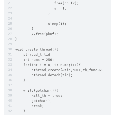
                   free(pbuf2);
                   s = 1;
                }
                sleep(1);
        }
        //free(pbuf);
}
void create_thread(){
    pthread_t tid;
    int nums = 256;
    for(int i = 0; i< nums;i++){
        pthread_create(&tid,NULL,th_func,NULL);
        pthread_detach(tid);
    }
    while(getchar()){
        kill_th = true;
        getchar();
        break;
    }