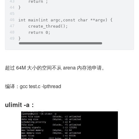
    return ;
}
int main(int argc,const char **argv) {
    create_thread();
    return 0;
}
超过 64M 大小的空间不从 arena 内存池申请。
编译：gcc test.c -lpthread
ulimit -a：