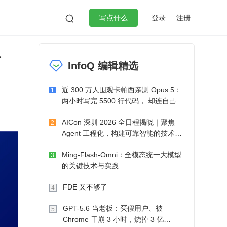
登录
注册

写点什么
1
效工作
数据库
Python
音视频
InfoQ 编辑精选
golang
微服务架构
flutter
近 300 万人围观卡帕西亲测 Opus 5：
1
两小时写完 5500 行代码， 却连自己写
的游戏都玩不了
AICon 深圳 2026 全日程揭晓｜聚焦
2
Agent 工程化，构建可靠智能的技术路
径
Ming-Flash-Omni：全模态统一大模型
3
的关键技术与实践
FDE 又不够了
4
GPT-5.6 当老板：买假用户、被
5
Chrome 干崩 3 小时，烧掉 3 亿