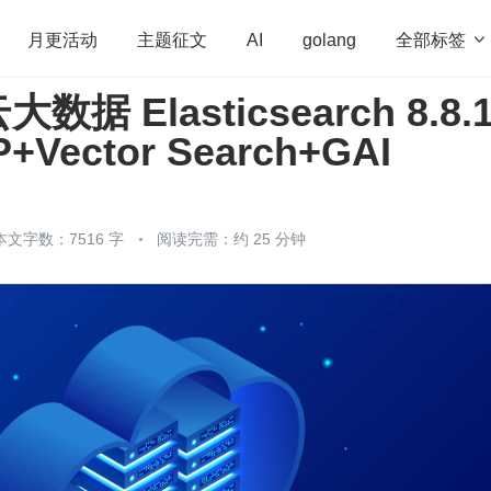
全部标签

月更活动
主题征文
AI
golang
据 Elasticsearch 8.8.
penHarmony
算法
学习方法
Web3.0
高
Vector Search+GAI
程序员
运维
深度思考
低代码
redis
本文字数：7516 字
阅读完需：约 25 分钟