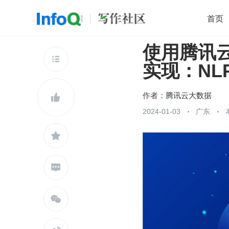
首页
使用腾讯云大数
移动开发
Java
开源
架构
O

实现：NLP+
前端
AI
大数据
团队管理
查看更多

作者：
腾讯云大数据

2024-01-03
广东


