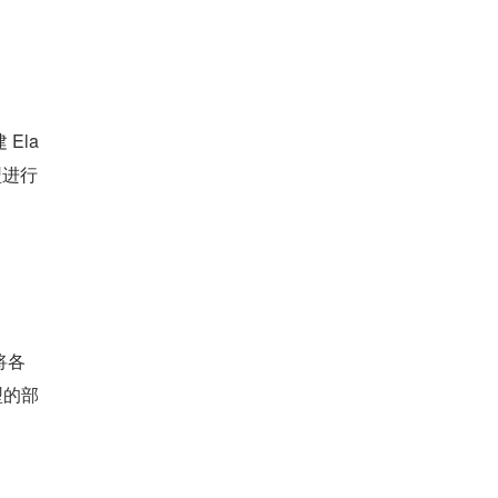
Ela
型进行
将各
型的部