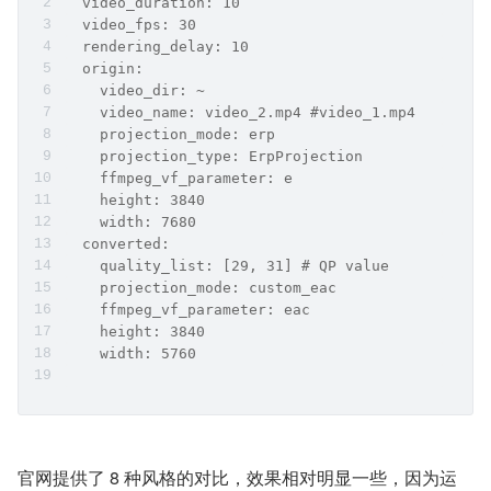
  video_duration: 10
  video_fps: 30
  rendering_delay: 10
  origin:
    video_dir: ~
    video_name: video_2.mp4 #video_1.mp4
    projection_mode: erp
    projection_type: ErpProjection
    ffmpeg_vf_parameter: e
    height: 3840
    width: 7680
  converted:
    quality_list: [29, 31] # QP value
    projection_mode: custom_eac
    ffmpeg_vf_parameter: eac
    height: 3840
    width: 5760
官网提供了 8 种风格的对比，效果相对明显一些，因为运