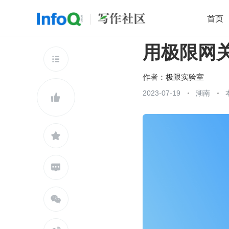
首页
用极限网关
移动开发
Java
开源
架构
O

前端
AI
大数据
团队管理
作者：
极限实验室
查看更多
2023-07-19
湖南




