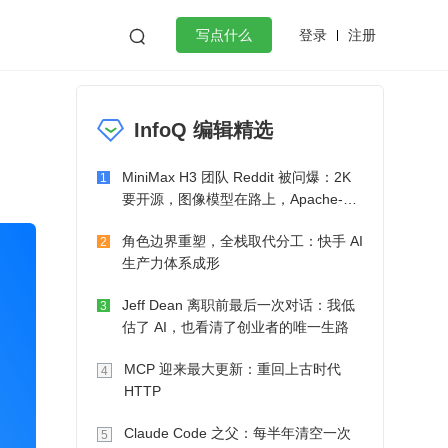
登录
注册

写点什么
效工作
数据库
Python
音视频
InfoQ 编辑精选
golang
微服务架构
flutter
MiniMax H3 团队 Reddit 被问爆：2K
1
要开源，图像模型在路上，Apache-2.0
也在考虑了
角色边界重塑，全栈取代分工：快手 AI
2
生产力体系成形
Jeff Dean 离职前最后一次对话：我低
3
估了 AI，也看清了创业者的唯一生路
MCP 迎来最大更新：重回上古时代
4
HTTP
Claude Code 之父：每半年清空一次
5