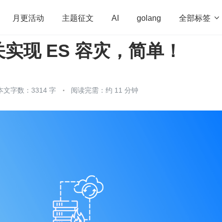
全部标签

月更活动
主题征文
AI
golang
实现 ES 容灾，简单！
penHarmony
算法
学习方法
Web3.0
高
程序员
运维
深度思考
低代码
redis
本文字数：3314 字
阅读完需：约 11 分钟