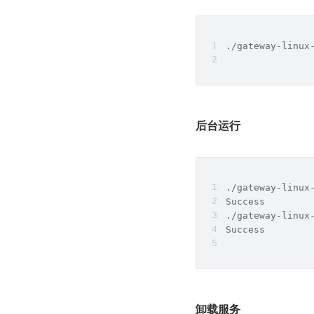
./gateway-linux
后台运行
./gateway-linux
Success
./gateway-linux
Success
卸载服务