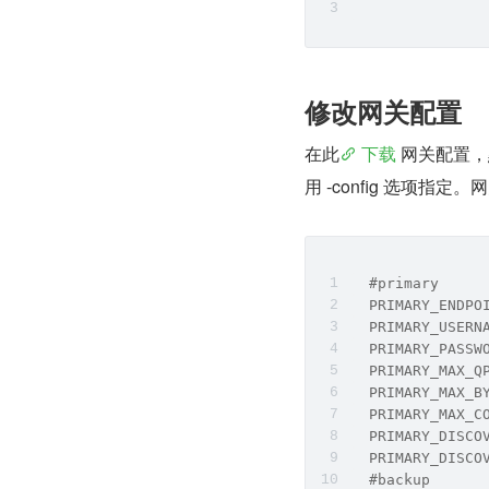
修改网关配置
在此
 下载 
网关配置，默
用 -config 选项
  #primary
  PRIMARY_ENDPO
  PRIMARY_USERN
  PRIMARY_PASSW
  PRIMARY_MAX_Q
  PRIMARY_MAX_B
  PRIMARY_MAX_C
  PRIMARY_DISCO
  PRIMARY_DISCO
  #backup