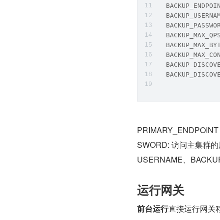
  BACKUP_ENDPOI
  BACKUP_USERNA
  BACKUP_PASSWO
  BACKUP_MAX_QP
  BACKUP_MAX_BY
  BACKUP_MAX_CO
  BACKUP_DISCOV
  BACKUP_DISCOV
PRIMARY_ENDPOI
SWORD: 访问主集群的
USERNAME、BACK
运行网关
前台运行
直接运行网关