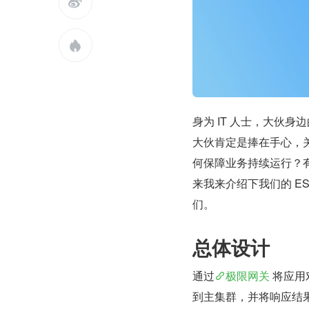


身为 IT 人士，大伙
大伙肯定是捧在手心，
何保障业务持续运行？
来我来介绍下我们的 E
们。
总体设计
通过
极限网关
 将应
到主集群，并将响应结果