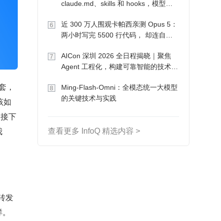
claude.md、skills 和 hooks，模型自
己会想办法
近 300 万人围观卡帕西亲测 Opus 5：
6
两小时写完 5500 行代码， 却连自己
写的游戏都玩不了
AICon 深圳 2026 全日程揭晓｜聚焦
7
Agent 工程化，构建可靠智能的技术路
径
套，
Ming-Flash-Omni：全模态统一大模型
8
的关键技术与实践
该如
，接下
我
查看更多 InfoQ 精选内容 >
转发
样。