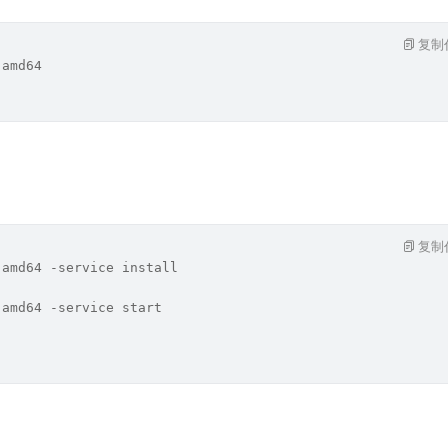
复制
-amd64
复制
-amd64 -service install
-amd64 -service start