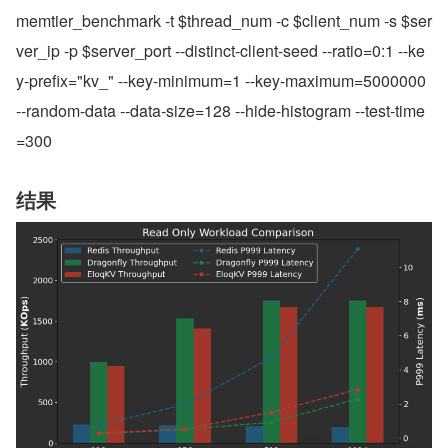
memtier_benchmark -t $thread_num -c $client_num -s $ser
ver_ip -p $server_port --distinct-client-seed --ratio=0:1 --ke
y-prefix="kv_" --key-minimum=1 --key-maximum=5000000 
--random-data --data-size=128 --hide-histogram --test-time
=300
结果