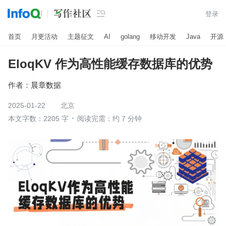

登录
首页
月更活动
主题征文
AI
golang
移动开发
Java
开源
EloqKV 作为高性能缓存数据库的优势
作者：
晨章数据
2025-01-22
北京
本文字数：2205 字
阅读完需：约 7 分钟