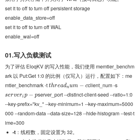
set it to off to turn off persistent storage
enable_data_store=off
set it to off to turn off WAL
enable_wal=off
01.写入负载测试
为了评估 EloqKV 的写入性能，我们使用 memtier_benchm
ark 以 Put:Get 1:0 的比例（仅写入）运行，配置如下：me
mtier_benchmark -t 
client_num -s 
−
t
h
r
e
a
d
u
m
c
n
server_port --distinct-client-seed --ratio=1:0 
−
s
e
r
v
e
r
p
p
i
--key-prefix="kv_" --key-minimum=1 --key-maximum=5000
000 --random-data --data-size=128 --hide-histogram --test-t
ime=300
-t
：线程数，固定设置为 32。