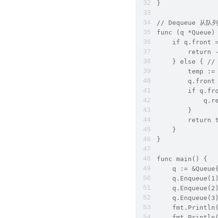
}  
// Dequeue 从
func (q *Queue)
    if q.front
        return 
    } else { 
        temp :
        q.fron
        if q.f
            q.
        }  
        return 
    }  
}  
func main() {  
    q := &Queue
    q.Enqueue(1
    q.Enqueue(2
    q.Enqueue(3
    fmt.Println
    fmt.Println