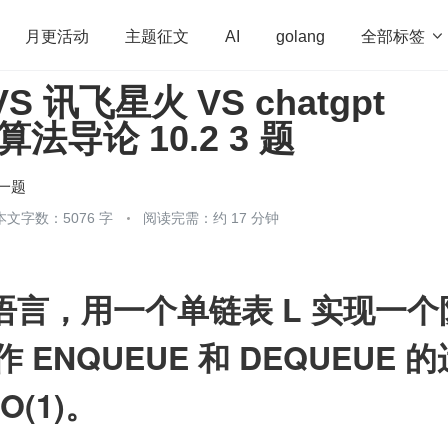
全部标签

月更活动
主题征文
AI
golang
 讯飞星火 VS chatgpt
penHarmony
算法
学习方法
Web3.0
高
 算法导论 10.2 3 题
程序员
运维
深度思考
低代码
redis
一题
本文字数：5076 字
阅读完需：约 17 分钟
 语言，用一个单链表 L 实现一个
ENQUEUE 和 DEQUEUE 的
O(1)。