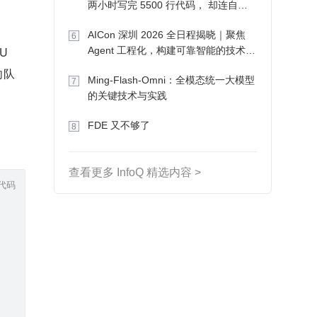
两小时写完 5500 行代码， 却连自己
写的游戏都玩不了
AICon 深圳 2026 全日程揭晓｜聚焦
6
U
Agent 工程化，构建可靠智能的技术路
径
向队
Ming-Flash-Omni：全模态统一大模型
7
的关键技术与实践
FDE 又不够了
8
查看更多 InfoQ 精选内容 >
代码