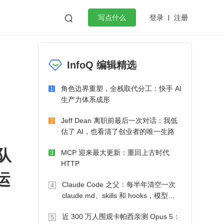
登录
注册

写点什么
效工作
数据库
Python
音视频
InfoQ 编辑精选
golang
微服务架构
flutter
角色边界重塑，全栈取代分工：快手 AI
1
生产力体系成形
Jeff Dean 离职前最后一次对话：我低
2
估了 AI，也看清了创业者的唯一生路
队
MCP 迎来最大更新：重回上古时代
3
HTTP
运
Claude Code 之父：每半年清空一次
4
claude.md、skills 和 hooks，模型自
己会想办法
近 300 万人围观卡帕西亲测 Opus 5：
5