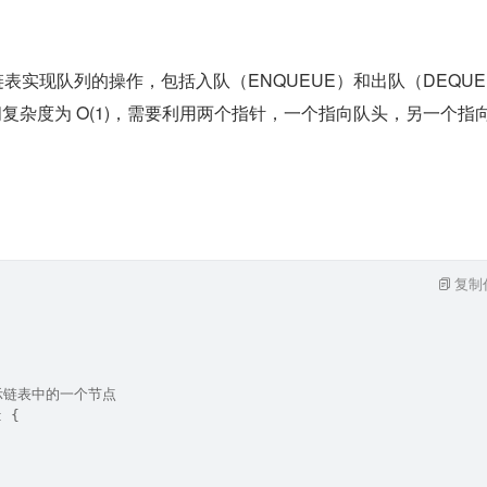
链表实现队列的操作，包括入队（ENQUEUE）和出队（DEQUE
复杂度为 O(1)，需要利用两个指针，一个指向队头，另一个指
：
复制
表示链表中的一个节点  
t {  
  