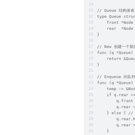
// Queue 结构体
type Queue stru
    front *Nod
    rear  *Nod
}  
// New 创建一个新
func (q *Queue)
    return &Que
}  
// Enqueue 向
func (q *Queue)
    temp := &No
    if q.rear 
        q.front
        q.rear 
    } else { 
        q.rea
        q.rear
    }  