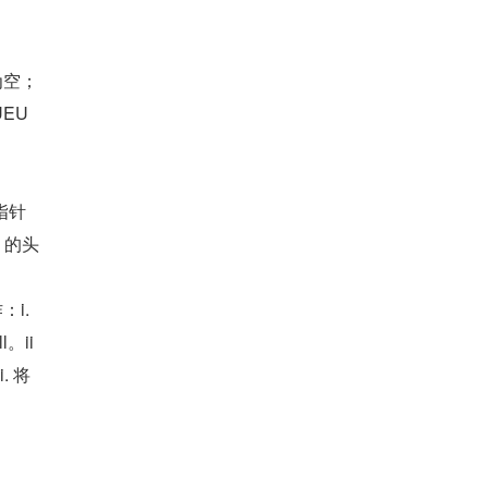
为空；
UEU
指针
2 的头
i. 
l。ii
 将 