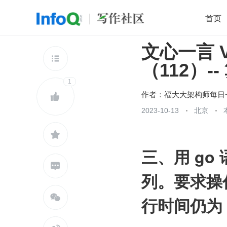
首页
文心一言 VS
移动开发
Java
开源
架构
O

（112）--
前端
AI
大数据
团队管理
1
查看更多

作者：
福大大架构师每日

2023-10-13
北京

三、用 go

列。要求操作 

行时间仍为 