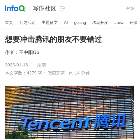

登录
首页
月更活动
主题征文
AI
golang
移动开发
Java
开源
想要冲击腾讯的朋友不要错过
作者：
王中阳Go
2025-01-13
湖南
本文字数：4379 字
阅读完需：约 14 分钟