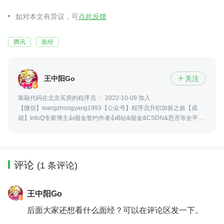
如对本文有异议，可
点此反馈
腾讯
面经
王中阳Go
关注

靠敲代码在北京买房的程序员
2022-10-09 加入
【微信】wangzhongyang1993【公众号】程序员升职加薪之旅【成
就】InfoQ专家博主👍掘金签约作者👍B站&掘金&CSDN&思否等全平台
账号：王中阳Go
评论
(1 条评论)
王中阳Go
后面大家还想看什么面经？可以在评论区发一下。