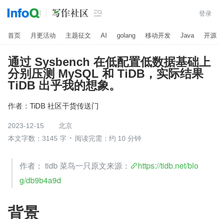

登录
首页
月更活动
主题征文
AI
golang
移动开发
Java
开源
通过 Sysbench 在低配置低数据基础上
分别压测 MySQL 和 TiDB，实际结果
TiDB 出乎我的想象。
作者：
TiDB 社区干货传送门
2023-12-15
北京
本文字数：3145 字
阅读完需：约 10 分钟
作者： tidb 菜鸟一只原文来源：
https://tidb.net/blo
g/db9b4a9d
背景