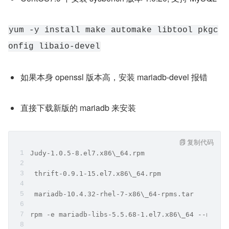
yum -y install make automake libtool pkgc
onfig libaio-devel
如果本身 openssl 版本高，安装 mariadb-devel 报错
直接下载新版的 mariadb 来安装
复制代码
Judy-1.0.5-8.el7.x86\_64.rpm
 thrift-0.9.1-15.el7.x86\_64.rpm
 mariadb-10.4.32-rhel-7-x86\_64-rpms.tar
rpm -e mariadb-libs-5.5.68-1.el7.x86\_64 --nodep