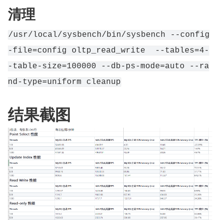
清理
/usr/local/sysbench/bin/sysbench --config
-file=config oltp_read_write  --tables=4-
-table-size=100000 --db-ps-mode=auto --ra
nd-type=uniform cleanup
结果截图