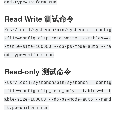
and-type=uniform run
Read Write 测试命令
/usr/local/sysbench/bin/sysbench --config
-file=config oltp_read_write  --tables=4-
-table-size=100000 --db-ps-mode=auto --ra
nd-type=uniform run
Read-only 测试命令
/usr/local/sysbench/bin/sysbench --config
-file=config oltp_read_only --tables=4--t
able-size=100000 --db-ps-mode=auto --rand
-type=uniform run