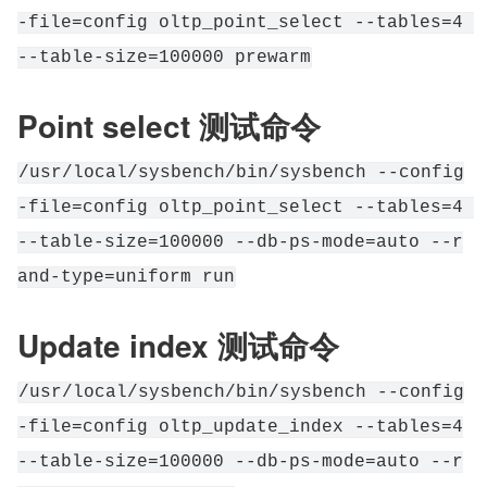
-file=config oltp_point_select --tables=4 
--table-size=100000 prewarm
Point select 测试命令
/usr/local/sysbench/bin/sysbench --config
-file=config oltp_point_select --tables=4 
--table-size=100000 --db-ps-mode=auto --r
and-type=uniform run
Update index 测试命令
/usr/local/sysbench/bin/sysbench --config
-file=config oltp_update_index --tables=4
--table-size=100000 --db-ps-mode=auto --r