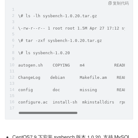
复制代码
\# ls -lh sysbench-1.0.20.tar.gz 
\-rw-r--r-- 1 root root 1.5M Apr 27 17:12 sysben
\# tar -zxf sysbench-1.0.20.tar.gz 
\# ls sysbench-1.0.20
autogen.sh    COPYING    m4            README.md
ChangeLog    debian      Makefile.am    README-O
config        doc        missing        README-W
configure.ac  install-sh  mkinstalldirs  rpm    
CentOS7.9 下安装 sysbench 版本 1.0.20, 支持 MySQL