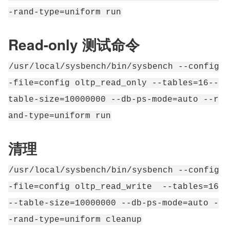
-rand-type=uniform run
Read-only 测试命令
/usr/local/sysbench/bin/sysbench --config
-file=config oltp_read_only --tables=16--
table-size=10000000 --db-ps-mode=auto --r
and-type=uniform run
清理
/usr/local/sysbench/bin/sysbench --config
-file=config oltp_read_write  --tables=16
--table-size=10000000 --db-ps-mode=auto -
-rand-type=uniform cleanup