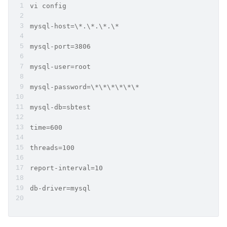
vi config
mysql-host=\*.\*.\*.\*
mysql-port=3806
mysql-user=root
mysql-password=\*\*\*\*\*\*
mysql-db=sbtest
time=600
threads=100
report-interval=10
db-driver=mysql