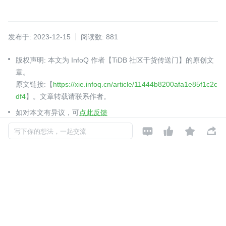
发布于: 2023-12-15
阅读数: 881
版权声明: 本文为 InfoQ 作者【TiDB 社区干货传送门】的原创文
章。
原文链接:【
https://xie.infoq.cn/article/11444b8200afa1e85f1c2c
df4
】。文章转载请联系作者。
如对本文有异议，可
点此反馈




写下你的想法，一起交流
版本测评
性能测评
数据库架构设计
6.x 实践
TiDB 社区干货传送门
关注

TiDB 社区官网:https://tidb.net/
2021-12-15 加入
TiDB 社区干货传送门是由 TiDB 社区中布道师组委会自发组织的 TiDB
社区优质内容对外宣布的栏目，旨在加深 TiDBer 之间的交流和学习。
一起构建有爱、互助、共创共建的 TiDB 社区。