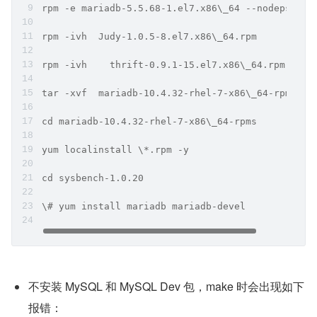
rpm -e mariadb-5.5.68-1.el7.x86\_64 --nodeps
rpm -ivh  Judy-1.0.5-8.el7.x86\_64.rpm
rpm -ivh    thrift-0.9.1-15.el7.x86\_64.rpm
tar -xvf  mariadb-10.4.32-rhel-7-x86\_64-rpms.ta
cd mariadb-10.4.32-rhel-7-x86\_64-rpms
yum localinstall \*.rpm -y
cd sysbench-1.0.20
\# yum install mariadb mariadb-devel
不安装 MySQL 和 MySQL Dev 包，make 时会出现如下
报错：