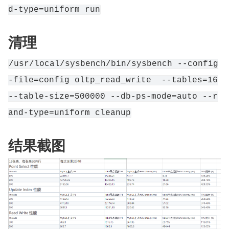
d-type=uniform run
清理
/usr/local/sysbench/bin/sysbench --config
-file=config oltp_read_write  --tables=16
--table-size=500000 --db-ps-mode=auto --r
and-type=uniform cleanup
结果截图