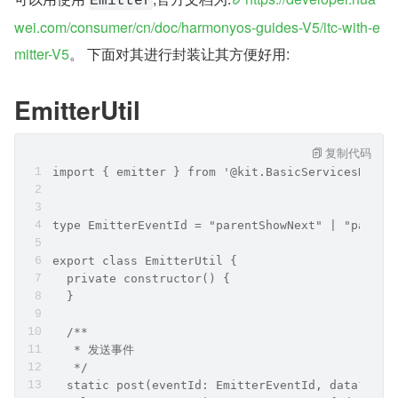
Emitter
wei.com/consumer/cn/doc/harmonyos-guides-V5/itc-with-e
mitter-V5
。 下面对其进行封装让其方便好用:
EmitterUtil
复制代码
import { emitter } from '@kit.BasicServicesKit';
type EmitterEventId = "parentShowNext" | "parent
export class EmitterUtil {
  private constructor() {
  }
  /**
   * 发送事件
   */
  static post(eventId: EmitterEventId, data?: Ob