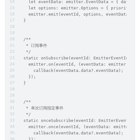
    let eventData: emitter.EventData = { data: {
    let options: emitter.Options = { priority: p
    emitter.emit(eventId, options, eventData);
  }
  /**
   * 订阅事件
   */
  static onSubscribe(eventId: EmitterEventId, ca
    emitter.on(eventId, (eventData: emitter.Even
      callback(eventData.data?.eventData);
    });
  }
  /**
   * 单次订阅指定事件
   */
  static onceSubscribe(eventId: EmitterEventId, 
    emitter.once(eventId, (eventData: emitter.Ev
      callback(eventData.data?.eventData);
    });