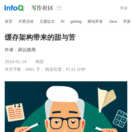

登录
首页
月更活动
主题征文
AI
golang
移动开发
Java
开源
缓存架构带来的甜与苦
作者：
薛以致用
2024-01-14
韩国
本文字数：6461 字
阅读完需：约 21 分钟