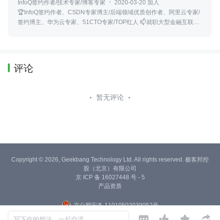
InfoQ签约作者/技术专家/博客专家
2020-03-20 加入
🏆InfoQ签约作者、CSDN专家博主/后端领域优质创作者、阿里云专家/
签约博主、华为云专家、51CTO专家/TOP红人 📫就职大型金融互联网
公司后端研发专家 👍专注于研究Liunx内核、Java、源码、架构、设计
模式、算法
评论
暂无评论
Copyright © 2026, Geekbang Technology Ltd. All rights reserved. 极客邦控
股（北京）有限公司
京 ICP 备 16027448 号 - 5
产品资质
京公网安备 11010502039052号




写下你的想法，一起交流