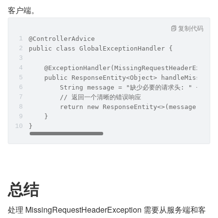
客户端。
复制代码
@ControllerAdvice
public class GlobalExceptionHandler {
    @ExceptionHandler(MissingRequestHeaderExcept
    public ResponseEntity<Object> handleMissingR
        String message = "缺少必要的请求头: " + ex.g
        // 返回一个清晰的错误响应
        return new ResponseEntity<>(message, Htt
    }
}
总结
处理 MissingRequestHeaderException 需要从服务端和客