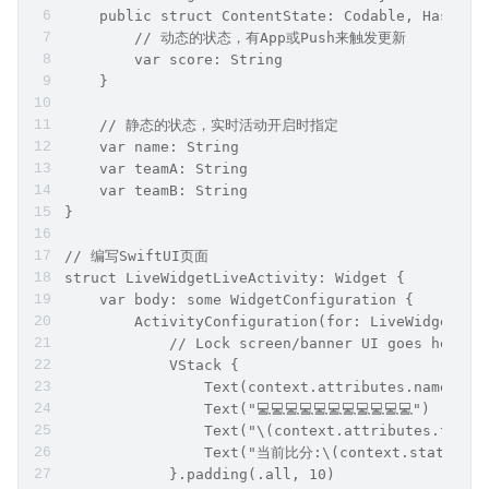
    public struct ContentState: Codable, Hashabl
        // 动态的状态，有App或Push来触发更新
        var score: String
    }
    // 静态的状态，实时活动开启时指定
    var name: String
    var teamA: String
    var teamB: String
}
// 编写SwiftUI页面
struct LiveWidgetLiveActivity: Widget {
    var body: some WidgetConfiguration {
        ActivityConfiguration(for: LiveWidgetAtt
            // Lock screen/banner UI goes here
            VStack {
                Text(context.attributes.name)
                Text("💻💻💻💻💻💻💻💻💻💻💻")
                Text("\(context.attributes.team
                Text("当前比分:\(context.state.sco
            }.padding(.all, 10)