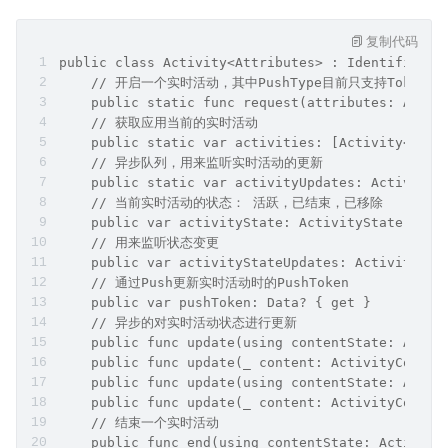
复制代码
public class Activity<Attributes> : Identifiable
    // 开启一个实时活动，其中PushType目前只支持Token模
    public static func request(attributes: Attri
    // 获取应用当前的实时活动
    public static var activities: [Activity<Attr
    // 异步队列，用来监听实时活动的更新
    public static var activityUpdates: Activity<
    // 当前实时活动的状态： 活跃，已结束，已移除
    public var activityState: ActivityState { ge
    // 用来监听状态变更
    public var activityStateUpdates: Activity<At
    // 通过Push更新实时活动时的PushToken
    public var pushToken: Data? { get }
    // 异步的对实时活动状态进行更新
    public func update(using contentState: Activ
    public func update(_ content: ActivityConten
    public func update(using contentState: Activ
    public func update(_ content: ActivityConten
    // 结束一个实时活动
    public func end(using contentState: Activity