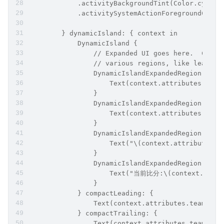
            .activityBackgroundTint(Color.cyan)
            .activitySystemActionForegroundColor
        } dynamicIsland: { context in
            DynamicIsland {
                // Expanded UI goes here.  Compo
                // various regions, like leading
                DynamicIslandExpandedRegion(.lea
                    Text(context.attributes.team
                }
                DynamicIslandExpandedRegion(.tra
                    Text(context.attributes.team
                }
                DynamicIslandExpandedRegion(.cen
                    Text("\(context.attributes.n
                }
                DynamicIslandExpandedRegion(.bot
                    Text("当前比分:\(context.state
                }
            } compactLeading: {
                Text(context.attributes.teamA)
            } compactTrailing: {
                Text(context.attributes.teamB)