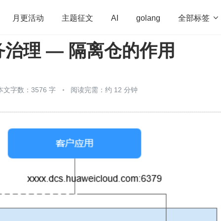
全部标签

月更活动
主题征文
AI
golang
治理 — 隔离仓的作用
penHarmony
算法
学习方法
Web3.0
高
程序员
运维
深度思考
低代码
redis
本文字数：3576 字
阅读完需：约 12 分钟