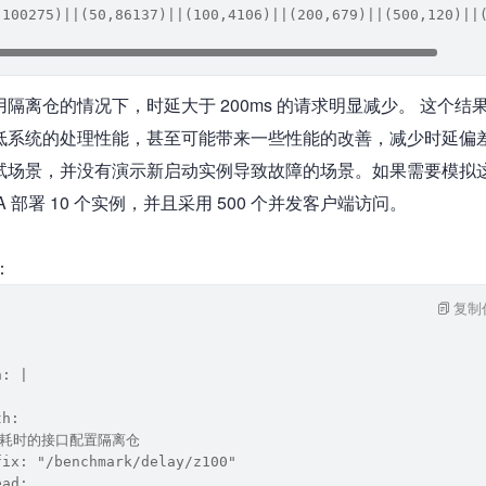
,100275)||(50,86137)||(100,4106)||(200,679)||(500,120)||
隔离仓的情况下，时延大于 200ms 的请求明显减少。 这个结
低系统的处理性能，甚至可能带来一些性能的改善，减少时延偏
试场景，并没有演示新启动实例导致故障的场景。如果需要模拟
 部署 10 个实例，并且采用 500 个并发客户端访问。
：
复制
n: |
th:
# 对耗时的接口配置隔离仓
fix: "/benchmark/delay/z100"
ead: