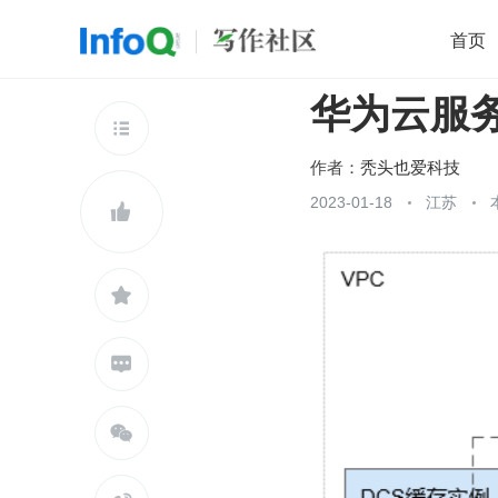
首页
华为云服务
移动开发
Java
开源
架构
O

前端
AI
大数据
团队管理
作者：
秃头也爱科技
查看更多
2023-01-18
江苏




