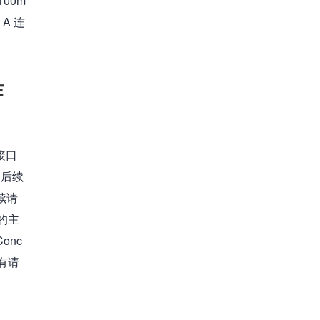
100m
A 连
作
接口
，后续
续请
 的主
onc
间有请