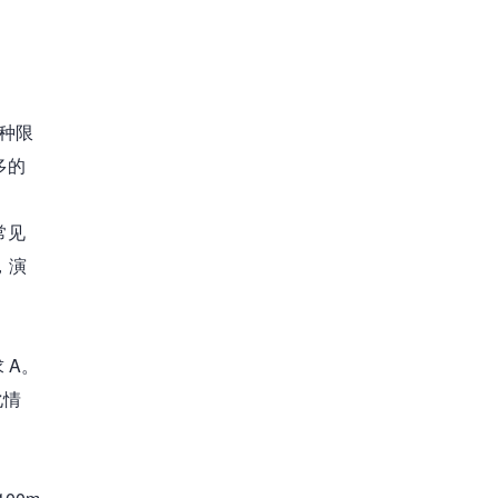
种限
多的
常见
，演
 A。
化情