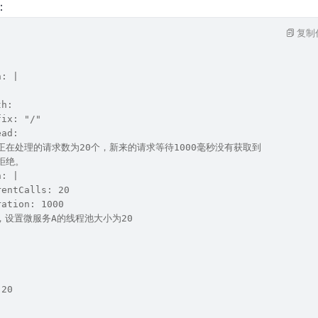
：
复制
n: |
th:
fix: "/"
ead:
限制正在处理的请求数为20个，新来的请求等待1000毫秒没有获取到
被拒绝。
n: |
rentCalls: 20
ration: 1000
，设置微服务A的线程池大小为20
 20