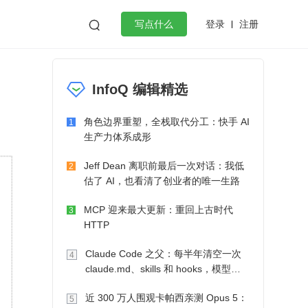
登录
注册

写点什么
效工作
数据库
Python
音视频
InfoQ 编辑精选
golang
微服务架构
flutter
角色边界重塑，全栈取代分工：快手 AI
1
生产力体系成形
Jeff Dean 离职前最后一次对话：我低
2
估了 AI，也看清了创业者的唯一生路
MCP 迎来最大更新：重回上古时代
3
HTTP
Claude Code 之父：每半年清空一次
4
claude.md、skills 和 hooks，模型自
己会想办法
近 300 万人围观卡帕西亲测 Opus 5：
5