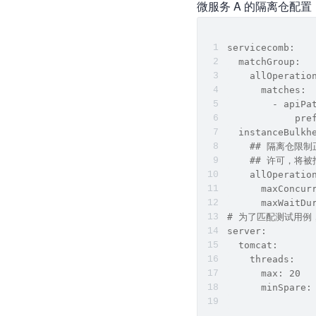
微服务 A 的隔离仓配置
servicecomb:
  matchGroup:
    allOperatio
      matches:
        - apiPa
            pre
  instanceBulkh
    ## 隔离仓
    ## 许可，将
    allOperatio
      maxConcur
      maxWaitDu
# 为了匹配测试用例
server:
  tomcat:
    threads:
      max: 20
      minSpare: