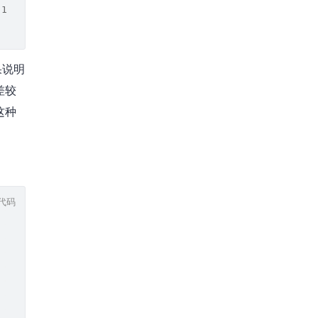
(1000,0)|
果说明
差较
这种
代码