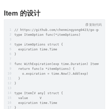
Item 的设计
复制代码
// https://github.com/chenmingyong0423/go-generi
type ItemOption func(*itemOptions)
type itemOptions struct {
  expiration time.Time
}
func WithExpiration(exp time.Duration) ItemOptio
  return func(o *itemOptions) {
    o.expiration = time.Now().Add(exp)
  }
}
type Item[V any] struct {
  value      V
  expiration time.Time
}