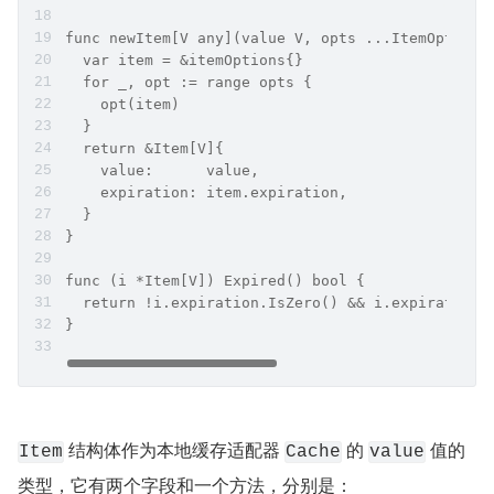
func newItem[V any](value V, opts ...ItemOption)
  var item = &itemOptions{}
  for _, opt := range opts {
    opt(item)
  }
  return &Item[V]{
    value:      value,
    expiration: item.expiration,
  }
}
func (i *Item[V]) Expired() bool {
  return !i.expiration.IsZero() && i.expiration.
}
 结构体作为本地缓存适配器 
 的 
 值的
Item
Cache
value
类型，它有两个字段和一个方法，分别是：