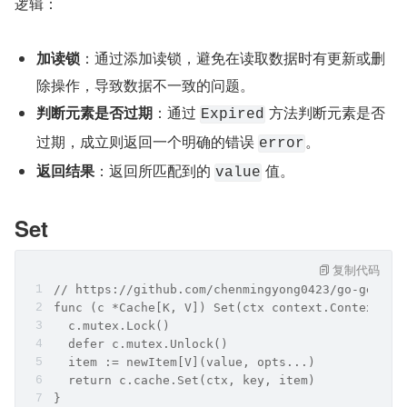
逻辑：
加读锁
：通过添加读锁，避免在读取数据时有更新或删
除操作，导致数据不一致的问题。
判断元素是否过期
：通过 
 方法判断元素是否
Expired
过期，成立则返回一个明确的错误 
。
error
返回结果
：返回所匹配到的 
 值。
value
Set
复制代码
// https://github.com/chenmingyong0423/go-generi
func (c *Cache[K, V]) Set(ctx context.Context, k
  c.mutex.Lock()
  defer c.mutex.Unlock()
  item := newItem[V](value, opts...)
  return c.cache.Set(ctx, key, item)
}