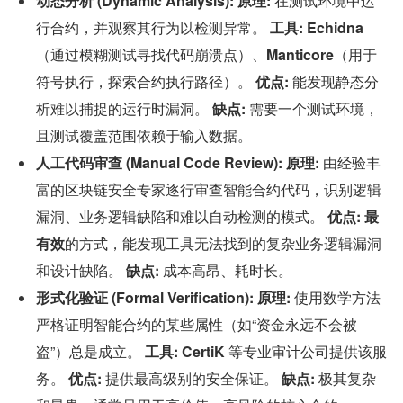
动态分析 (Dynamic Analysis):
原理:
 在测试环境中运
行合约，并观察其行为以检测异常。 
工具:
Echidna
（通过模糊测试寻找代码崩溃点）、
Manticore
（用于
符号执行，探索合约执行路径）。 
优点:
 能发现静态分
析难以捕捉的运行时漏洞。 
缺点:
 需要一个测试环境，
且测试覆盖范围依赖于输入数据。
人工代码审查 (Manual Code Review):
原理:
 由经验丰
富的区块链安全专家逐行审查智能合约代码，识别逻辑
漏洞、业务逻辑缺陷和难以自动检测的模式。 
优点:
最
有效
的方式，能发现工具无法找到的复杂业务逻辑漏洞
和设计缺陷。 
缺点:
 成本高昂、耗时长。
形式化验证 (Formal Verification):
原理:
 使用数学方法
严格证明智能合约的某些属性（如“资金永远不会被
盗”）总是成立。 
工具:
CertiK
 等专业审计公司提供该服
务。 
优点:
 提供最高级别的安全保证。 
缺点:
 极其复杂