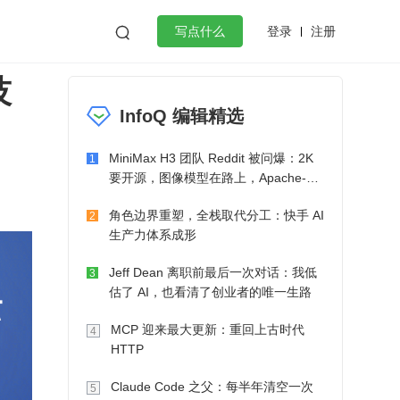
登录
注册

写点什么
技
效工作
数据库
Python
音视频
InfoQ 编辑精选
golang
微服务架构
flutter
MiniMax H3 团队 Reddit 被问爆：2K
1
要开源，图像模型在路上，Apache-2.0
也在考虑了
角色边界重塑，全栈取代分工：快手 AI
2
生产力体系成形
Jeff Dean 离职前最后一次对话：我低
3
估了 AI，也看清了创业者的唯一生路
MCP 迎来最大更新：重回上古时代
4
HTTP
Claude Code 之父：每半年清空一次
5