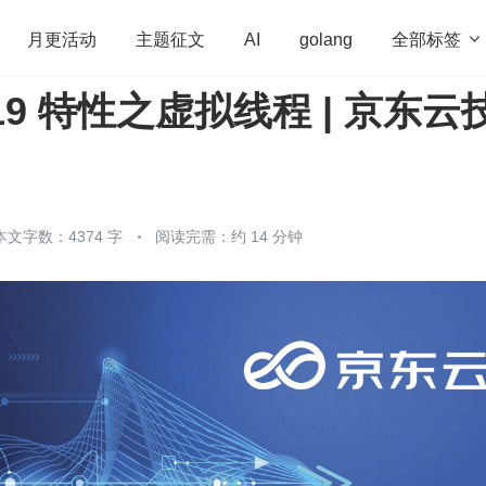
全部标签

月更活动
主题征文
AI
golang
19 特性之虚拟线程 | 京东云
penHarmony
算法
学习方法
Web3.0
高
程序员
运维
深度思考
低代码
redis
本文字数：4374 字
阅读完需：约 14 分钟