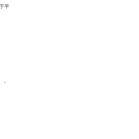
于平
。
），