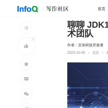
首页
聊聊 JDK
移动开发
Java
开源
架构
O

术团队
前端
AI
大数据
团队管理
2
查看更多

作者：
京东科技开发者

2023-10-08
北京


