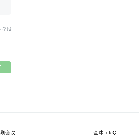

布
 近期会议
全球 InfoQ