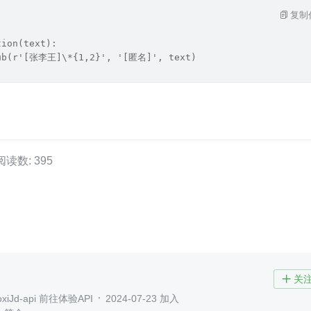
复制
tion(text):
sub(r'[张李王]\*{1,2}', '[匿名]', text)
阅读数: 395
关

xiJd-api 前往体验API
2024-07-23 加入