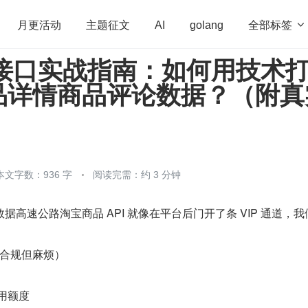
全部标签

月更活动
主题征文
AI
golang
I 接口实战指南：如何用技术
penHarmony
算法
学习方法
Web3.0
高
品详情商品评论数据？（附真
程序员
运维
深度思考
低代码
redis
本文字数：936 字
阅读完需：约 3 分钟
高速公路淘宝商品 API 就像在平台后门开了条 VIP 通道，我
合规但麻烦）
调用额度