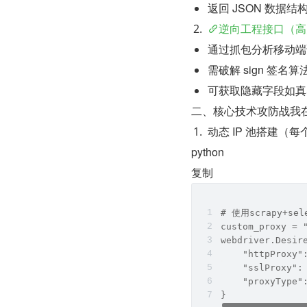
返回 JSON 数据结
逆向工程接口（高
通过抓包分析移动端
需破解 sign 签名算
可获取隐藏字段如真
二、核心技术攻防战我在 
动态 IP 池搭建（每
python
复制
# 使用scrapy+se
custom_proxy = 
webdriver.Desir
    "httpProxy"
    "sslProxy":
    "proxyType"
}