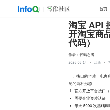
首页
淘宝 AP
移动开发
Java
开源
架构
O
开淘宝商
前端
AI
大数据
团队管理
代码）
查看更多

作者：
代码忍者
2025-03-14
江西
一、接口的本质：电商数据
见的两种形态：
官方开放平台接口（
需要企业资质认证
每天 5000 次基础