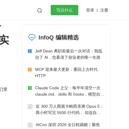
登录
注册

写点什么
打
效工作
数据库
Python
音视频
实
InfoQ 编辑精选
golang
微服务架构
flutter
Jeff Dean 离职前最后一次对话：我低
1
估了 AI，也看清了创业者的唯一生路
MCP 迎来最大更新：重回上古时代
2
HTTP
Claude Code 之父：每半年清空一次
们常
3
claude.md、skills 和 hooks，模型自己
会想办法
近 300 万人围观卡帕西亲测 Opus 5：
4
两小时写完 5500 行代码， 却连自己
写的游戏都玩不了
AICon 深圳 2026 全日程揭晓｜聚焦
5