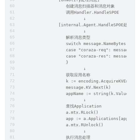
                [frameHandler处理Frame]
                   根据frame类型分发
                   - frameTypeIDHaproxyHello: on
                   - frameTypeIDNotify: onNotify
                   - frameTypeIDHaproxyDisconnec
                          ↓
                [onNotify处理消息]
                   创建消息扫描器和消息对象
                   调用Handler.HandleSPOE
                          ↓
                [internal.Agent.HandleSPOE处理]
                          ↓
                   解析消息类型
                   switch message.NameBytes() {
                   case "coraza-req": messageHan
                   case "coraza-res": messageHan
                   }
                          ↓
                   获取应用名称
                   k := encoding.AcquireKVEntry(
                   message.KV.Next(k)
                   appName := string(k.ValueByte