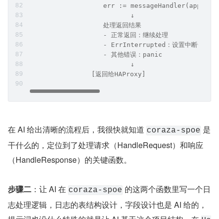
                          ↓
                   查找Application
                   a.mtx.RLock()
                   app := a.Applications[appName
                   a.mtx.RUnlock()
                          ↓
                   执行消息处理
                   err := messageHandler(app, ct
                          ↓
                   处理返回结果
                   - 正常返回：继续处理
                   - ErrInterrupted：设置中断信息
                   - 其他错误：panic
                          ↓
                [返回给HAProxy]
在 AI 给出清晰的流程后，我很快就知道 
 是
coraza-spoe
干什么的，定位到了处理请求（HandleRequest）和响应