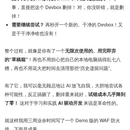
事，直接把这个 Devbox 删掉！ 对，你没听错，就是删
掉！
需要继续尝试？
 再秒开一个新的、干净的 Devbox！又
是干干净净啥也没有！
整个过程，就像是你有了一个
无限次使用的、用完即弃
的“草稿箱”
！再也不用担心把自己的本地电脑搞得乱七八
糟，再也不用花大把时间去清理那些“历史遗留问题”。
有了它，我可以毫无顾忌地让 AI 放飞自我，大胆地尝试各
种可能性，反正搞砸了，删掉重来就好，
试错成本几乎降到
了零！
 这对于学习和实践 
AI 驱动开发
 来说是革命性的。
就这样我用三周业余时间写了一个 Demo 版的 WAF 防火
墙，下面是成果。