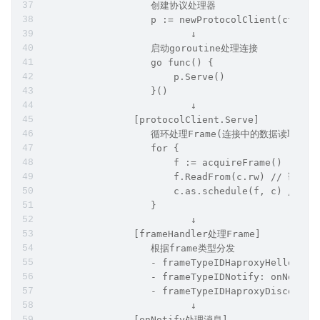
                   }
                          ↓
                [spop.Agent.Serve(Listener)]
                          ↓
                   循环Accept新连接
                   nc, err := l.Accept()
                          ↓
                   创建协议处理器
                   p := newProtocolClient(ctx, 
                          ↓
                   启动goroutine处理连接
                   go func() {
                       p.Serve()
                   }()
                          ↓
                [protocolClient.Serve]
                   循环处理Frame(连接中的数据读取)
                   for {
                       f := acquireFrame()
                       f.ReadFrom(c.rw) // 
                       c.as.schedule(f, c) 
                   }
                          ↓