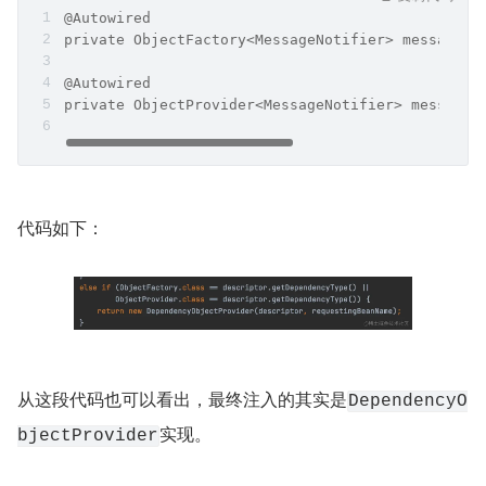
@Autowired
private ObjectFactory<MessageNotifier> messageNo
@Autowired
private ObjectProvider<MessageNotifier> messageN
代码如下：
从这段代码也可以看出，最终注入的其实是
DependencyO
实现。
bjectProvider