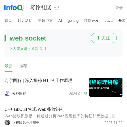

登录
首页
月更活动
主题征文
AI
golang
移动开发
Java
开源
web socket
关注

·
0 人感兴趣
8 次引用
最新
推荐
万字图解 | 深入揭秘 HTTP 工作原理
云舒编程
2024-01-25
C++ LibCurl 实现 Web 指纹识别
Web指纹识别是一种通过分析Web应用程序的特征和元数据，以确
定应用程序所使用的技术栈和配置的技术。这项技术旨在识别Web
不在线第一只蜗牛
2023-11-22