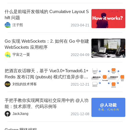
服务器、Web应用框架、后端数据库、JavaScript库等组件的版本
和配置信息。通过分析HTTP响应头、HTML源代码、JavaScript代
什么是前端开发领域的 Cumulative Layout S
码、CSS文件等
hift 问题
汪子熙
2023-04-21
Go 实现 WebSockets：2. 如何在 Go 中创建
WebSockets 应用程序
宇宙之一粟
2022-04-09
把酒言欢话聊天，基于 Vue3.0+Tornado6.1+
Redis 发布订阅 (pubsub) 模式打造异步非阻
塞 (aioredis) 实时 (websocket) 通信聊天系
刘悦的技术博客
2021-12-21
统
手把手教你实现网页端社交应用中的 @人功
能：技术原理、代码示例等
JackJiang
2021-12-08
Golang 网络编程