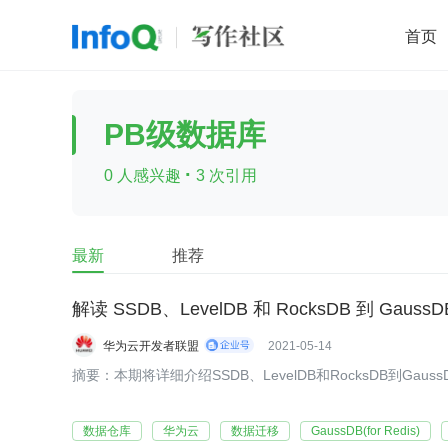
首页
移动开发
Java
开源
架构
O
PB级数据库
前端
AI
大数据
团队管理
·
0 人感兴趣
3 次引用
查看更多

最新
推荐
解读 SSDB、LevelDB 和 RocksDB 到 GaussDB
华为云开发者联盟
2021-05-14
摘要：本期将详细介绍SSDB、LevelDB和RocksDB到GaussDB
数据仓库
华为云
数据迁移
GaussDB(for Redis)