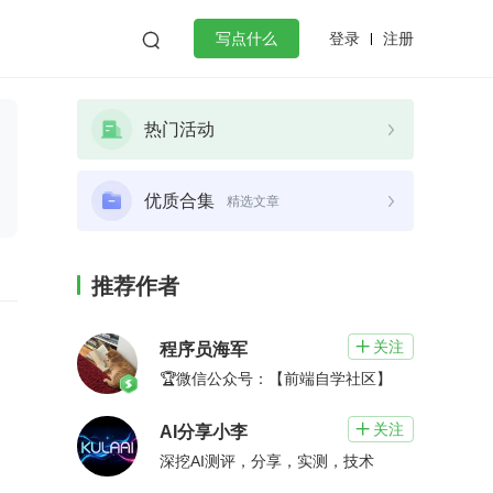
登录
注册

写点什么
效工作
数据库
Python
音视频
热门活动
golang
微服务架构
flutter
优质合集
精选文章
推荐作者
关注

程序员海军
🏆微信公众号：【前端自学社区】
关注

AI分享小李
深挖AI测评，分享，实测，技术