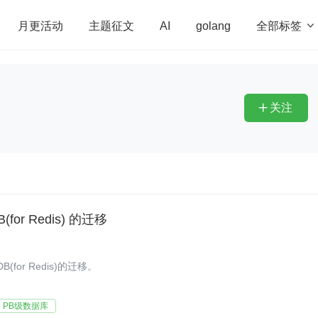
全部标签

月更活动
主题征文
AI
golang
penHarmony
算法
学习方法
Web3.0
高
程序员
运维
深度思考
低代码
redis
关注

(for Redis) 的迁移
(for Redis)的迁移。
PB级数据库