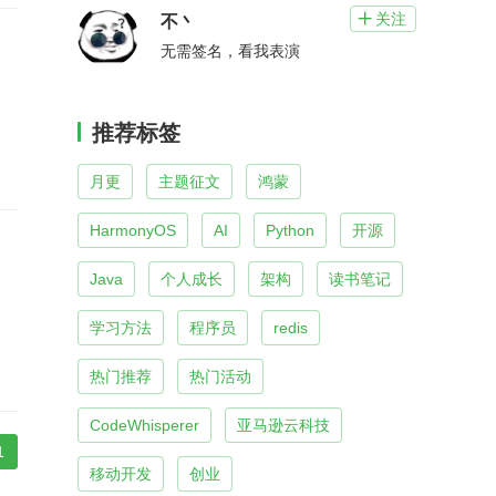
关注

不丶
无需签名，看我表演
推荐标签
月更
主题征文
鸿蒙
HarmonyOS
AI
Python
开源
Java
个人成长
架构
读书笔记
学习方法
程序员
redis
热门推荐
热门活动
CodeWhisperer
亚马逊云科技
1
移动开发
创业