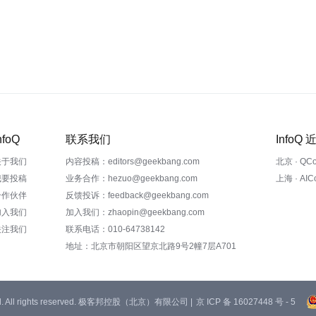
nfoQ
联系我们
InfoQ
关于我们
内容投稿：editors@geekbang.com
北京 · QC
我要投稿
业务合作：hezuo@geekbang.com
上海 · AI
合作伙伴
反馈投诉：feedback@geekbang.com
加入我们
加入我们：zhaopin@geekbang.com
关注我们
联系电话：010-64738142
地址：北京市朝阳区望京北路9号2幢7层A701
 Ltd. All rights reserved. 极客邦控股（北京）有限公司 |
京 ICP 备 16027448 号 - 5