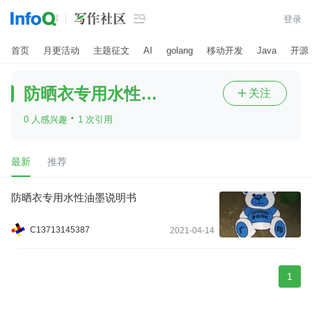

登录
首页
月更活动
主题征文
AI
golang
移动开发
Java
开源
防晒衣专用水性油墨
关注

·
0 人感兴趣
1 次引用
最新
推荐
防晒衣专用水性油墨说明书
C13713145387
2021-04-14
1