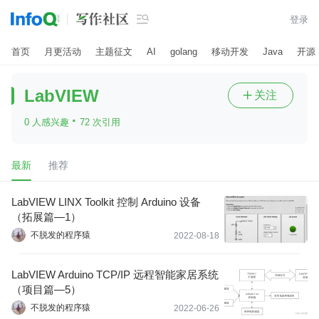

登录
首页
月更活动
主题征文
AI
golang
移动开发
Java
开源
LabVIEW
关注

·
0 人感兴趣
72 次引用
最新
推荐
LabVIEW LINX Toolkit 控制 Arduino 设备
（拓展篇—1）
不脱发的程序猿
2022-08-18
LabVIEW Arduino TCP/IP 远程智能家居系统
（项目篇—5）
不脱发的程序猿
2022-06-26