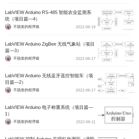
LabVIEW Arduino RS-485 智能农业监测系
统（项目篇—4）
不脱发的程序猿
2022-06-19
LabVIEW Arduino ZigBee 无线气象站（项目
篇—3）
不脱发的程序猿
2022-06-17
LabVIEW Arduino 无线蓝牙遥控智能车（项
目篇—2）
不脱发的程序猿
2022-06-17
LabVIEW Arduino 电子称重系统（项目篇—
1）
不脱发的程序猿
2022-06-11
LabVIEW 控制 Arduino 实现红外测距（进阶