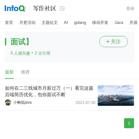

登录
首页
月更活动
主题征文
AI
golang
移动开发
Java
开源
面试】
关注

·
0 人感兴趣
2 次引用
最新
推荐
如何在二三线城市月薪过万（一）看完这篇
后端简历优化，包你面试不断
小鲍侃java
2021-07-30
1