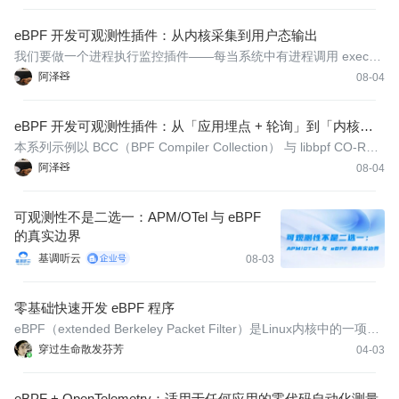
导出层接入 Prometheus / OTel，让 eBPF 观测成为团队标准管线
的一环，而非某个工程师机器上的玩具。
eBPF 开发可观测性插件：从内核采集到用户态输出
我们要做一个进程执行监控插件——每当系统中有进程调用 execve
（即启动新程序），就记录其 pid、进程名与被执行文件的路径，并
阿泽🧸
08-04
上送到用户态。
eBPF 开发可观测性插件：从「应用埋点 + 轮询」到「内核态
事件驱动」
本系列示例以 BCC（BPF Compiler Collection） 与 libbpf CO-RE
两种主流方式展开，代码均可在 Linux（内核 ≥ 4.9，建议 ≥ 5.8 以
阿泽🧸
08-04
获得 ring buffer 等特性）上以 root 权限实际运行。
可观测性不是二选一：APM/OTel 与 eBPF
的真实边界
基调听云
08-03
零基础快速开发 eBPF 程序
eBPF（extended Berkeley Packet Filter）是Linux内核中的一项革
命性技术，允许开发者在不修改内核源码的情况下安全运行沙盒化
穿过生命散发芬芳
04-03
程序。对于零基础开发者，使用BCC框架是最简单的入门方式。
eBPF + OpenTelemetry：适用于任何应用的零代码自动化测量