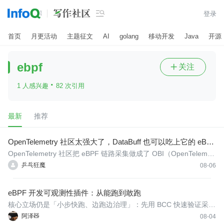

登录
首页
月更活动
主题征文
AI
golang
移动开发
Java
开源
ebpf
关注

·
1 人感兴趣
82 次引用
最新
推荐
OpenTelemetry 社区太强大了，DataBuff 也可以吃上它的 eBPF
链路了
OpenTelemetry 社区把 eBPF 链路采集做成了 OBI（OpenTelemetr
y eBPF Instrumentation）。K8s 里在每个节点旁路跑一份 Daemo
乒乓狂魔
08-06
nSet，用 eBPF 看本机服务之间的 HTTP 调用，拼成链路推出去；
业务 Pod 维持原样。Docker 镜像一般是 otel/ebpf-instrument，项
eBPF 开发可观测性插件：从能跑到敢跑
目地
核心立场仍是「小步快跑、边跑边治理」：先用 BCC 快速验证采集
逻辑，再通过 CO-RE 编译成独立二进制下沉到生产，最后用统一
阿泽🧸
08-04