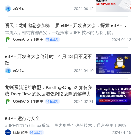
aiSRE
2024-06-12
明天！龙蜥邀您参加第二届 eBPF 开发者大会，探索 eBPF 技
术的无限可能
本周六，相约古都西安，一起探索 eBPF 技术的无限可能。
OpenAnolis小助手
2024-04-12
eBPF 开发者大会倒计时！4 月 13 日不见不
散
aiSRE
2024-04-10
龙蜥系统运维联盟：Kindling-OriginX 如何集
成 DeepFlow 的数据增强网络故障的解释力
OpenAnolis小助手
2024-02-21
eBPF 运行时安全
eBPF作为当前linux系统上最为炙手可热的技术，通常被用于网络流
量过滤和分析、系统调用跟踪、性能优化、安全监控，当下比较知
统信软件
2024-01-15