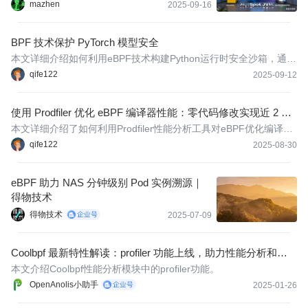
mazhen
2025-09-16
BPF 技术保护 PyTorch 模型安全
本文详细介绍如何利用eBPF技术构建Python运行时安全沙箱，通过
secimport工具实现对PyTorch模型的系统级防护，包括恶意代码检
qife122
2025-09-12
测、供应链攻击防御和实时安全策略执行机制。
使用 Prodfiler 优化 eBPF 编译器性能：零代码修改实现近 2 倍
提升
本文详细介绍了如何利用Prodfiler性能分析工具对eBPF优化编译器
K2进行深度优化，通过替换内存分配器、优化数据结构实现和启用
qife122
2025-08-30
PGO/LTO编译技术，最终实现1.4-1.9倍的性能提升。
eBPF 助力 NAS 分钟级别 Pod 实例溯源｜
得物技术
得物技术
2025-07-09
Coolbpf 最新特性解读：profiler 功能上线，助力性能分析和优
化
本文介绍Coolbpf性能分析模块中的profiler功能。
OpenAnolis小助手
2025-01-26