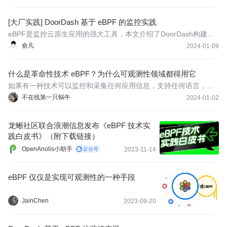
名的项目有Cilium、Falco等。
[大厂实践] DoorDash 基于 eBPF 的监控实践
eBPF是监控云原生应用的强大工具，本文介绍了DoorDash构建基
于eBPF的监控系统的实践。原文: BPFAgent: eBPF for Monitoring
俞凡
2024-01-09
at DoorDash
什么是革命性技术 eBPF？为什么可观测性领域都得用它
如果有一种技术可以监控和采集任何应用信息，支持任何语言，并
且应用完全无感知，零侵入，想想是不是很激动，那么这个技术是
不在线第一只蜗牛
2024-01-02
什么呢？就是eBPF，它应该是最近一两年非常热门的技术名词，我
相信你或多或少都看到过，但可能不知道它能做什么，今天我们来
龙蜥社区联合浪潮信息发布《eBPF 技术实
讲讲这个
践白皮书》（附下载链接）
OpenAnolis小助手
2023-11-14
eBPF 仅仅是实现可观测性的一种手段
JainChen
2023-09-20