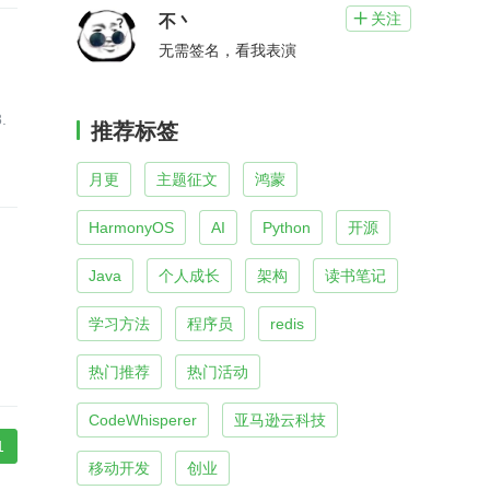
关注

不丶
无需签名，看我表演
.
推荐标签
月更
主题征文
鸿蒙
HarmonyOS
AI
Python
开源
Java
个人成长
架构
读书笔记
学习方法
程序员
redis
热门推荐
热门活动
CodeWhisperer
亚马逊云科技
1
移动开发
创业