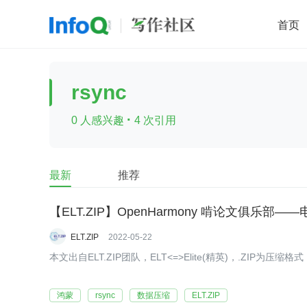
首页
移动开发
Java
开源
架构
O
rsync
前端
AI
大数据
团队管理
·
0 人感兴趣
4 次引用
查看更多

最新
推荐
【ELT.ZIP】OpenHarmony 啃论文俱乐
ELT.ZIP
2022-05-22
本文出自ELT.ZIP团队，ELT<=>Elite(精英)，.ZIP为压缩格
鸿蒙
rsync
数据压缩
ELT.ZIP