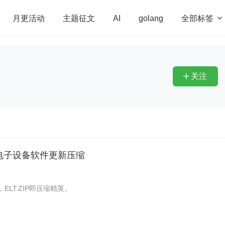
全部标签

月更活动
主题征文
AI
golang
penHarmony
算法
学习方法
Web3.0
高
程序员
运维
深度思考
低代码
redis
关注

部——电子设备软件更新压缩
式，ELT.ZIP即压缩精英。