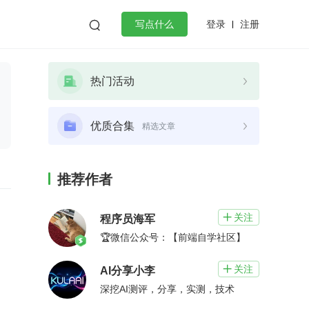
登录
注册

写点什么
效工作
数据库
Python
音视频
热门活动
golang
微服务架构
flutter
优质合集
精选文章
推荐作者
关注

程序员海军
🏆微信公众号：【前端自学社区】
关注

AI分享小李
深挖AI测评，分享，实测，技术