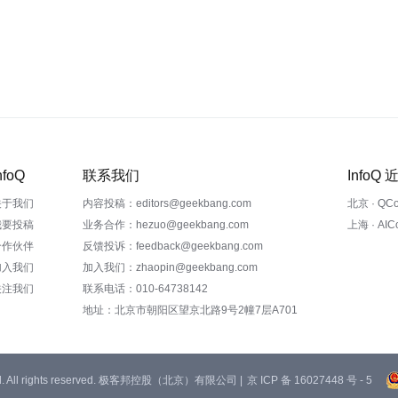
nfoQ
联系我们
InfoQ
关于我们
内容投稿：editors@geekbang.com
北京 · QC
我要投稿
业务合作：hezuo@geekbang.com
上海 · AI
合作伙伴
反馈投诉：feedback@geekbang.com
加入我们
加入我们：zhaopin@geekbang.com
关注我们
联系电话：010-64738142
地址：北京市朝阳区望京北路9号2幢7层A701
 Ltd. All rights reserved. 极客邦控股（北京）有限公司 |
京 ICP 备 16027448 号 - 5