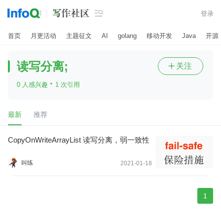

登录
首页
月更活动
主题征文
AI
golang
移动开发
Java
开源
读写分离;
关注

·
0 人感兴趣
1 次引用
最新
推荐
CopyOnWriteArrayList 读写分离，弱一致性
叫练
2021-01-18
1