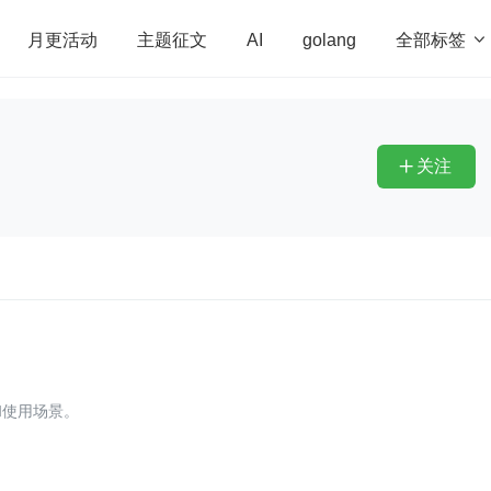
全部标签

月更活动
主题征文
AI
golang
penHarmony
算法
学习方法
Web3.0
高
程序员
运维
深度思考
低代码
redis
关注

和使用场景。