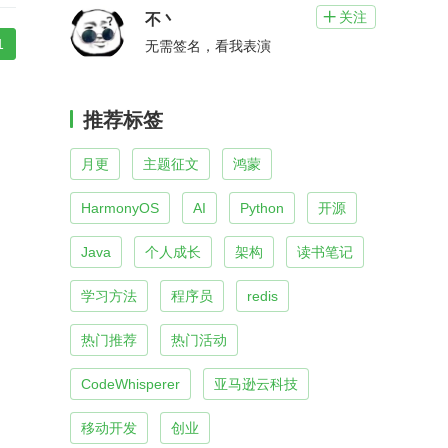
关注

不丶
1
无需签名，看我表演
推荐标签
月更
主题征文
鸿蒙
HarmonyOS
AI
Python
开源
Java
个人成长
架构
读书笔记
学习方法
程序员
redis
热门推荐
热门活动
CodeWhisperer
亚马逊云科技
移动开发
创业