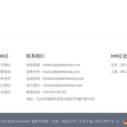
nfoQ
联系我们
InfoQ
关于我们
内容投稿：editors@geekbang.com
北京 · QC
我要投稿
业务合作：hezuo@geekbang.com
上海 · AI
合作伙伴
反馈投诉：feedback@geekbang.com
加入我们
加入我们：zhaopin@geekbang.com
关注我们
联系电话：010-64738142
地址：北京市朝阳区望京北路9号2幢7层A701
 Ltd. All rights reserved. 极客邦控股（北京）有限公司 |
京 ICP 备 16027448 号 - 5