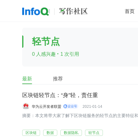
首页
移动开发
Java
开源
架构
O
轻节点
前端
AI
大数据
团队管理
·
0 人感兴趣
1 次引用
查看更多

最新
推荐
区块链轻节点：“身”轻，责任重
华为云开发者联盟
2021-01-14
摘要：本文将带大家了解下区块链服务的轻节点的主要特征
区块链
数据
数据隐私
轻节点