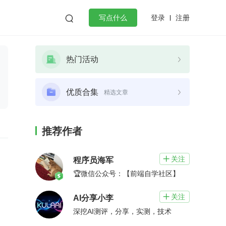
登录
注册

写点什么
效工作
数据库
Python
音视频
热门活动
golang
微服务架构
flutter
优质合集
精选文章
推荐作者
关注

程序员海军
🏆微信公众号：【前端自学社区】
关注

AI分享小李
深挖AI测评，分享，实测，技术