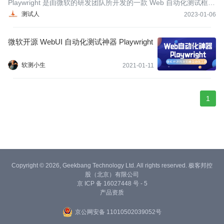
aywright 有哪些强大的优势？
Playwright 是由微软的研发团队所开发的一款 Web 自动化测试框
架，这个框架具有多平台、跨语言的特点。除了基本的自动化测试
测试人
2023-01-06
能力之外，同时它还具备非常强大的录制功能、追踪功能。以下是
Playwright 与 Selenium 的对比。
微软开源 WebUI 自动化测试神器 Playwright​​​​​​​
软测小生
2021-01-11
1
Copyright © 2026, Geekbang Technology Ltd. All rights reserved. 极客邦控
股（北京）有限公司
京 ICP 备 16027448 号 - 5
产品资质
京公网安备 11010502039052号