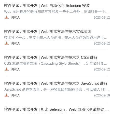
软件测试 / 测试开发 | Web 自动化之 Selenium 安装
Web 应用程序的验收测试常常涉及一些手工任务，例如打开一个浏
览器，并执行一个测试用例中所描述的操作。但是手工执行的任务
测试人
2023-02-12
容易出现人为的错误，也比较费时间。因此，将这些任务自动化，
就可以消除人为因素。Selenium 可以帮助我们自动化完成验收测
软件测试 / 测试开发 | Web 测试方法与技术实战演练
试，通过
技术社区平台，主要为技术人员使用，技术人员作为普通用户可以
在社区参与帖子的讨论，也可以发帖提出问题。社区具有分类、搜
测试人
2023-02-12
索、发帖、回帖等功能。
软件测试 / 测试开发 | Web 测试方法与技术之 CSS 讲解
CSS 就是层叠样式表（Cascading Style Sheets），定义如何显示
HTML 元素。HTML 元素的样式通常存储在层叠样式表中。使用 CS
测试人
2023-02-12
S 可以定义 HTML 元素显示的样式，其实是为了解决内容与表现分
离的问题。通过 CSS 可以让相同的一个页面在不同的浏览器当中呈
软件测试 / 测试开发 | Web 测试方法与技术之 JavaScript 讲解
现相同
JavaScript 是脚本语言，是一种轻量级的编程语言，可以插入 HTM
L 页面的编程代码。插入 HTML 页面后，可由所有的现代浏览器执
测试人
2023-02-10
行。
软件测试 / 测试开发 | 相比 Selenium，Web 自动化测试框架 Pl