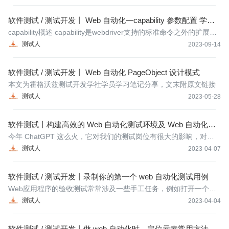
帮助团队及时发现和解决潜在问题，确保用户体验的连贯性和稳定
性。
软件测试 / 测试开发丨 Web 自动化—capability 参数配置 学习
笔记
capability概述 capability是webdriver支持的标准命令之外的扩展命
令（配置信息）
测试人
2023-09-14
软件测试 / 测试开发丨 Web 自动化 PageObject 设计模式
本文为霍格沃兹测试开发学社学员学习笔记分享，文末附原文链接
测试人
2023-05-28
软件测试丨构建高效的 Web 自动化测试环境及 Web 自动化测
试实战
今年 ChatGPT 这么火，它对我们的测试岗位有很大的影响，对于
一些重复性工作有更大的冲击。如果你还在做一个每天点点点的测
测试人
2023-04-07
试，是否想要考虑提升一下自己的职业技能呢？
软件测试 / 测试开发丨录制你的第一个 web 自动化测试用例
Web应用程序的验收测试常常涉及一些手工任务，例如打开一个浏
览器，并执行一个测试用例中所描述的操作。但是手工执行的任务
测试人
2023-04-04
容易出现操作人员人为的错误，花费的时间成本也比较多。因此，
将这些任务自动化，就可以消除人为因素。Selenium可以帮助我们
软件测试 / 测试开发丨做 web 自动化时，定位元素常用方法有