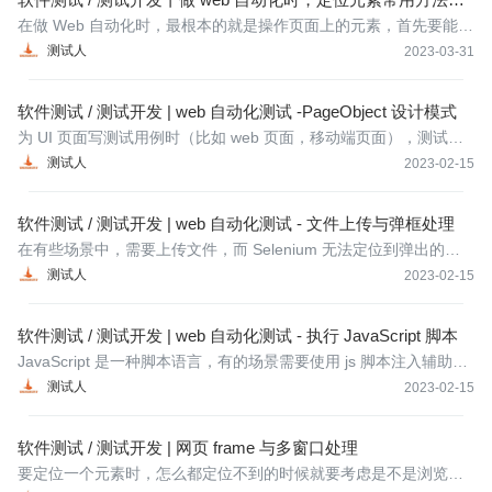
自动完成
哪些？
在做 Web 自动化时，最根本的就是操作页面上的元素，首先要能找
到这些元素，然后才能操作这些元素。工具或代码无法像测试人员
测试人
2023-03-31
一样用肉眼来分辨页面上的元素。那么要怎么来定位到这些元素，
本章会介绍各种定位元素的方法。
软件测试 / 测试开发 | web 自动化测试 -PageObject 设计模式
为 UI 页面写测试用例时（比如 web 页面，移动端页面），测试用
例会存在大量元素和操作细节。当 UI 变化时，测试用例也要跟着变
测试人
2023-02-15
化， PageObject 很好的解决了这个问题。
软件测试 / 测试开发 | web 自动化测试 - 文件上传与弹框处理
在有些场景中，需要上传文件，而 Selenium 无法定位到弹出的文
件框，以及网页弹出的提醒。这些都是需要特殊的方式来处理。
测试人
2023-02-15
软件测试 / 测试开发 | web 自动化测试 - 执行 JavaScript 脚本
JavaScript 是一种脚本语言，有的场景需要使用 js 脚本注入辅助我
们完成 Selenium 无法做到的事情。
测试人
2023-02-15
软件测试 / 测试开发 | 网页 frame 与多窗口处理
要定位一个元素时，怎么都定位不到的时候就要考虑是不是浏览器