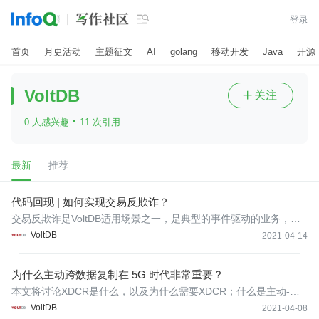

登录
首页
月更活动
主题征文
AI
golang
移动开发
Java
开源
VoltDB
关注

·
0 人感兴趣
11 次引用
最新
推荐
代码回现 | 如何实现交易反欺诈？
交易反欺诈是VoltDB适用场景之一，是典型的事件驱动的业务，核
心是摄取高频的交易数据，并逐条对交易进行一系列复杂的反欺诈
VoltDB
2021-04-14
规则校验，最终生成评判交易可疑度的分值，发送给下游业务系
统，触发交易拦截动作。
为什么主动跨数据复制在 5G 时代非常重要？
本文将讨论XDCR是什么，以及为什么需要XDCR；什么是主动-主
动XDCR，为什么这么多公司面临这种挑战？最后，VoltDB如何以
VoltDB
2021-04-08