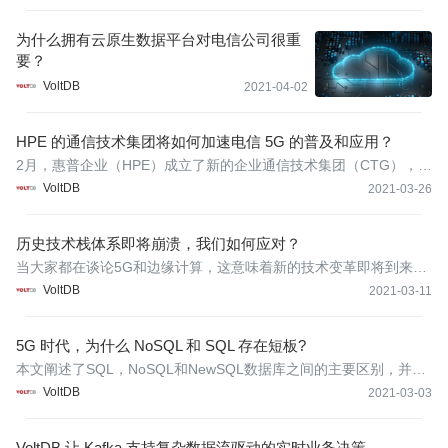
一种主动-主动XDCR的方式避免冲突，还可以对复杂的流数据进行
全面的容错，并进行10毫秒以下的智能决策，而同时不会损害数据
为什么拥有云原生数据平台对电信公司很重
准确性。
要？
VoltDB
2021-04-02
HPE 的通信技术集团将如何加速电信 5G 的普及和应用？
2月，惠普企业（HPE）成立了新的企业通信技术集团（CTG），以
帮助电信公司和企业充分把握5G带来的机遇。
VoltDB
2021-03-26
历史技术栈体系即将崩溃，我们如何应对？
当大家都在谈论5G和边缘计算，这意味着新的技术变革即将到来，
我们的技术演进迭代也将发生重大变化。
VoltDB
2021-03-11
5G 时代，为什么 NoSQL 和 SQL 存在短板?
本文阐述了SQL，NoSQL和NewSQL数据库之间的主要区别，并解
释了为什么NewSQL数据库是电信行业顺应时代发展的关键，以及
VoltDB
2021-03-03
在5G时代，CSP如何充分利用各种数据库技术对其网络进行高效运
维管理。
VoltDB 让 Kafka 支持复杂数据流驱动的实时业务决策