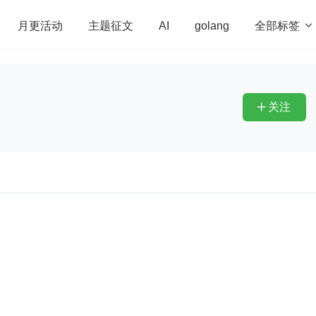
全部标签

月更活动
主题征文
AI
golang
penHarmony
算法
学习方法
Web3.0
高
程序员
运维
深度思考
低代码
redis
关注
