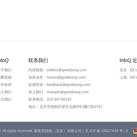
nfoQ
联系我们
InfoQ
关于我们
内容投稿：editors@geekbang.com
北京 · QC
我要投稿
业务合作：hezuo@geekbang.com
上海 · AI
合作伙伴
反馈投诉：feedback@geekbang.com
加入我们
加入我们：zhaopin@geekbang.com
关注我们
联系电话：010-64738142
地址：北京市朝阳区望京北路9号2幢7层A701
 Ltd. All rights reserved. 极客邦控股（北京）有限公司 |
京 ICP 备 16027448 号 - 5