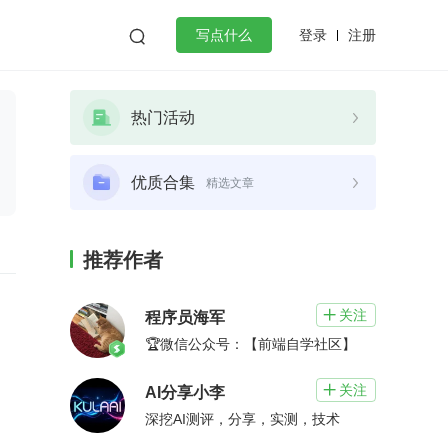
登录
注册

写点什么
效工作
数据库
Python
音视频
热门活动
golang
微服务架构
flutter
优质合集
精选文章
推荐作者
关注

程序员海军
🏆微信公众号：【前端自学社区】
关注

AI分享小李
深挖AI测评，分享，实测，技术