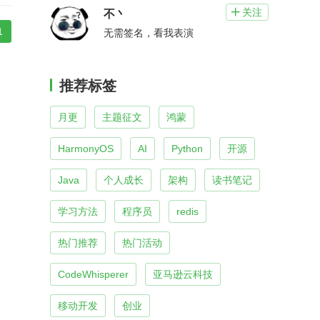
关注

不丶
1
无需签名，看我表演
推荐标签
月更
主题征文
鸿蒙
HarmonyOS
AI
Python
开源
Java
个人成长
架构
读书笔记
学习方法
程序员
redis
热门推荐
热门活动
CodeWhisperer
亚马逊云科技
移动开发
创业