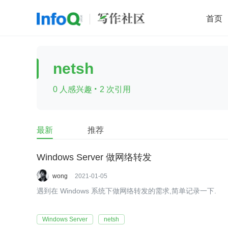
首页
移动开发
Java
开源
架构
O
netsh
前端
AI
大数据
团队管理
·
0 人感兴趣
2 次引用
查看更多

最新
推荐
Windows Server 做网络转发
wong
2021-01-05
遇到在 Windows 系统下做网络转发的需求,简单记录一下.
Windows Server
netsh