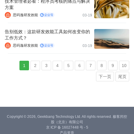
技术管理者必看：程序员考核的痛点与解决
方案
思码逸研发效能
03-19
告别低效：这款研发效能工具如何改变你的
工作方式？
思码逸研发效能
03-19
1
2
3
4
5
6
7
8
9
10
下一页
尾页
Copyright © 2026, Geekbang Technology Ltd. All rights reserved. 极客邦控
股（北京）有限公司
京 ICP 备 16027448 号 - 5
产品资质