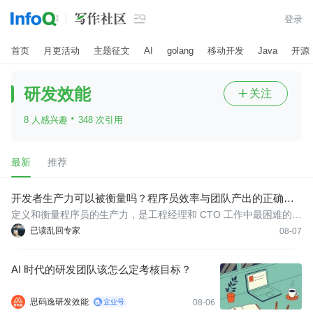

登录
首页
月更活动
主题征文
AI
golang
移动开发
Java
开源
研发效能
关注

·
8 人感兴趣
348 次引用
最新
推荐
开发者生产力可以被衡量吗？程序员效率与团队产出的正确评
估方式
定义和衡量程序员的生产力，是工程经理和 CTO 工作中最困难的部
分之一。当一项工作的大部分成果都是无形的，我们究竟该如何衡
已读乱回专家
08-07
量它？开发者生产力真的可以被量化吗？
AI 时代的研发团队该怎么定考核目标？
思码逸研发效能
08-06