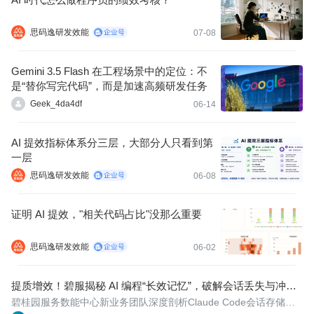
思码逸研发效能
07-08
Gemini 3.5 Flash 在工程场景中的定位：不
是“替你写完代码”，而是加速高频研发任务
Geek_4da4df
06-14
AI 提效指标体系分三层，大部分人只看到第
一层
思码逸研发效能
06-08
证明 AI 提效，"相关代码占比"没那么重要
思码逸研发效能
06-02
提质增效！碧服揭秘 AI 编程“长效记忆”，破解会话丢失与冲突
难题
碧桂园服务数能中心新业务团队深度剖析Claude Code会话存储与