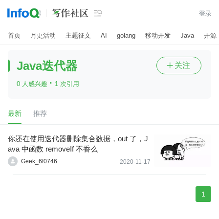

登录
首页
月更活动
主题征文
AI
golang
移动开发
Java
开源
Java迭代器
关注

·
0 人感兴趣
1 次引用
最新
推荐
你还在使用迭代器删除集合数据，out 了，J
ava 中函数 removeIf 不香么
Geek_6f0746
2020-11-17
1