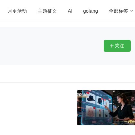
全部标签

月更活动
主题征文
AI
golang
penHarmony
算法
学习方法
Web3.0
高
程序员
运维
深度思考
低代码
redis
关注
