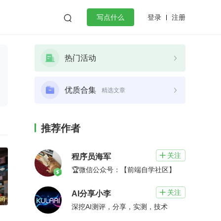
登录
注册

写点什么
效工作
数据库
Python
音视频
热门活动
golang
微服务架构
flutter
优质合集
精选文章
推荐作者
关注

程序员海军
🏆微信公众号：【前端自学社区】
关注

AI分享小李
深挖AI测评，分享，实测，技术