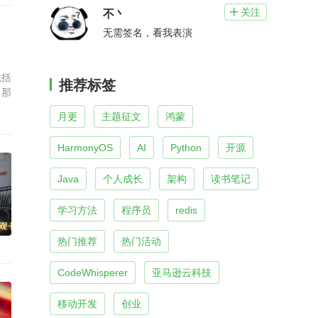
关注

不丶
无需签名，看我表演
包括
推荐标签
，那
月更
主题征文
鸿蒙
HarmonyOS
AI
Python
开源
Java
个人成长
架构
读书笔记
学习方法
程序员
redis
热门推荐
热门活动
CodeWhisperer
亚马逊云科技
移动开发
创业