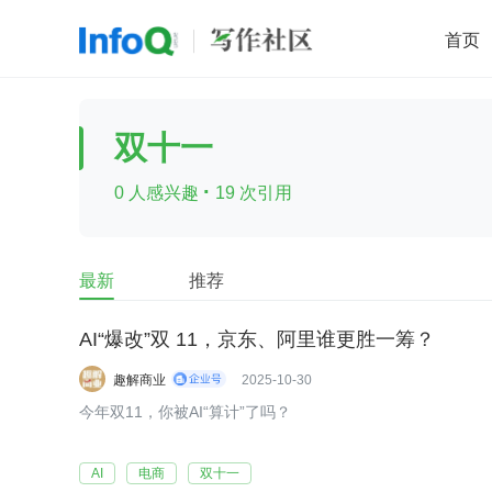
首页
移动开发
Java
开源
架构
O
双十一
前端
AI
大数据
团队管理
·
0 人感兴趣
19 次引用
查看更多

最新
推荐
AI“爆改”双 11，京东、阿里谁更胜一筹？
趣解商业
2025-10-30
今年双11，你被AI“算计”了吗？
AI
电商
双十一