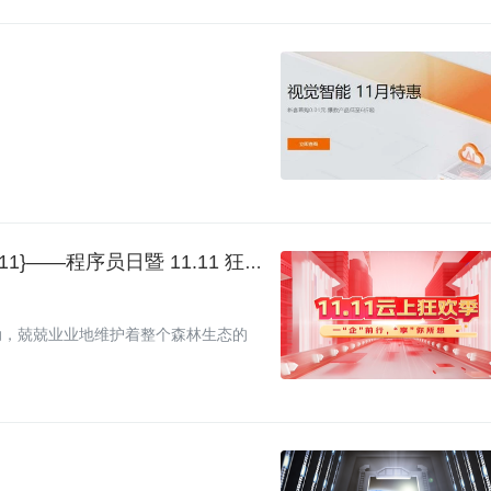
。
有奖测评 | 今天种下{1}，明天就会收获一片{11.11}——程序员日暨 11.11 狂欢季来啦
动，兢兢业业地维护着整个森林生态的