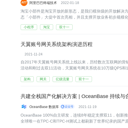
阿里巴巴终端技术
2022-01-18
淘宝小部件是淘宝开放的新形态，是我们模块级的开放解决方案
态「小部件」大促中首次亮相，并且支撑开放业务初步规模
小程序
淘宝
双十一
天翼账号网关系统架构演进历程
2021-11-24
自2017年天翼账号网关系统上线以来，历经数次互联网的营
活动和刚过去双11活动，天翼账号网关系统在10万级QPS和
然保持平稳。本文主要介绍天翼账号网关系统架构技术迭代
架构
网关
亿级流量
双十一
共建全栈国产化解决方案 | OceanBase 持
OceanBase 数据库
2021-11-19
OceanBase 100%自主研发，连续8年稳定支撑双11，创
全球唯一在TPC-C和TPC-H测试上都刷新了世界纪录的国