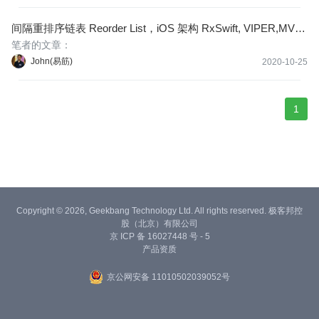
间隔重排序链表 Reorder List，iOS 架构 RxSwift, VIPER,MVV
M,MVP, 机器学习，SageMaker，John 易筋 ARTS 打卡 Week
笔者的文章：
23
John(易筋)
2020-10-25
1
Copyright © 2026, Geekbang Technology Ltd. All rights reserved. 极客邦控
股（北京）有限公司
京 ICP 备 16027448 号 - 5
产品资质
京公网安备 11010502039052号