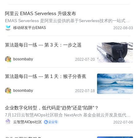
阿里云 EMAS Serverless 升级发布
EMAS Serverless 是阿里云提供的基于Serverless技术的一站式后
端开发平台，为开发者提供高可用、弹性伸缩的云开发服务，包含
移动研发平台EMAS
2022-08-03
云函数、云数据库、云存储、静态网站托管等功能，可用帮助开发
者及企业客户快速实现一云多端应用的搭建，管理运维后端服务更
算法题每日一练 --- 第 3 天：一步之遥
简单，无
bosombaby
2022-07-20
算法题每日一练 --- 第 1 天：猴子分香蕉
bosombaby
2022-07-18
企业数字化转型，低代码是“趋势”还是“陷阱”？
7月12日云智慧AlOps社区联合 NextArch 基金会就云开发及低代码
相关技术难题痛点推出【NextArch 云开发Meetup】。此外，云智
云智慧AIOps社区
2022-07-06
慧研发经理王海虎将作为讲师出席本次Meetup，详细讲解云智慧低
代码数据可视化开发平台FlyFish核心架构与落地实践相关内容。