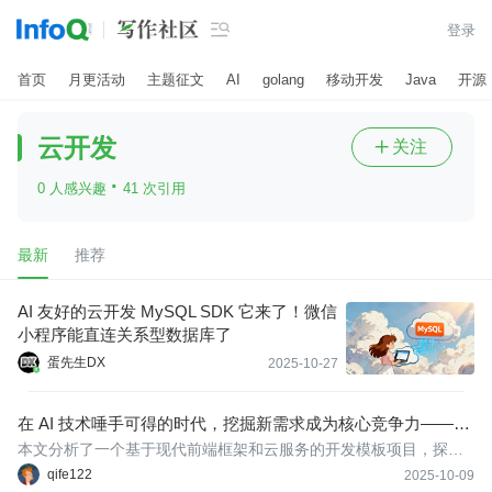

登录
首页
月更活动
主题征文
AI
golang
移动开发
Java
开源
云开发
关注

·
0 人感兴趣
41 次引用
最新
推荐
AI 友好的云开发 MySQL SDK 它来了！微信
小程序能直连关系型数据库了
蛋先生DX
2025-10-27
在 AI 技术唾手可得的时代，挖掘新需求成为核心竞争力——某
知名云开发框架需求探索
本文分析了一个基于现代前端框架和云服务的开发模板项目，探讨
了其核心功能和应用场景，并深入研究了用户反馈中蕴含的潜在需
qife122
2025-10-09