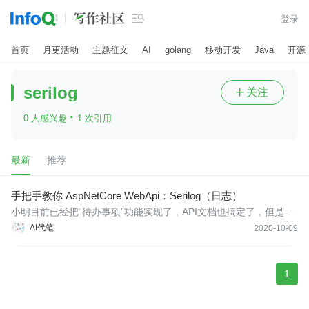

登录
首页
月更活动
主题征文
AI
golang
移动开发
Java
开源
serilog
关注

·
0 人感兴趣
1 次引用
最新
推荐
手把手教你 AspNetCore WebApi：Serilog（日志）
小明目前已经把“待办事项”功能实现了，API文档也搞定了，但是马
老板说过，绝对不能让没有任何监控的项目上线的。
AI代笔
2020-10-09
1