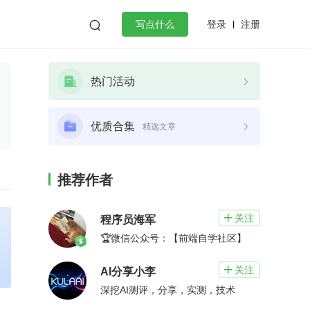
登录
注册

写点什么
效工作
数据库
Python
音视频
热门活动
golang
微服务架构
flutter
优质合集
精选文章
推荐作者
关注

程序员海军
🏆微信公众号：【前端自学社区】
关注

AI分享小李
深挖AI测评，分享，实测，技术