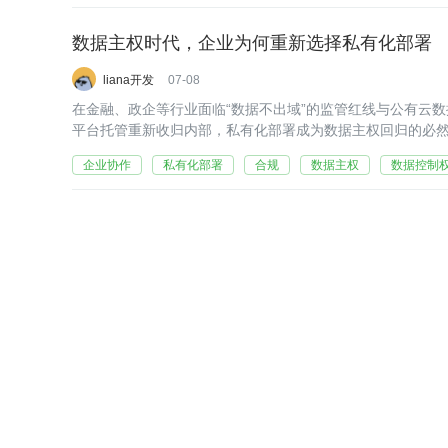
数据主权时代，企业为何重新选择私有化部署
liana开发
07-08
在金融、政企等行业面临“数据不出域”的监管红线与公有云
平台托管重新收归内部，私有化部署成为数据主权回归的必
主、安全纵深等维度剖析趋势，并介绍BeeWorks原生私有
企业协作
私有化部署
合规
数据主权
数据控制