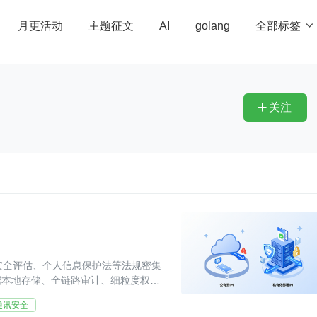
全部标签

月更活动
主题征文
AI
golang
penHarmony
算法
学习方法
Web3.0
高
程序员
运维
深度思考
低代码
redis
关注

安全评估、个人信息保护法等法规密集
据本地存储、全链路审计、细粒度权限
可选项变为必选
通讯安全