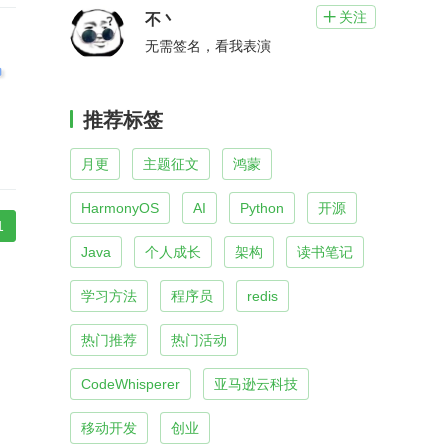
关注

不丶
无需签名，看我表演
推荐标签
月更
主题征文
鸿蒙
HarmonyOS
AI
Python
开源
1
Java
个人成长
架构
读书笔记
学习方法
程序员
redis
热门推荐
热门活动
CodeWhisperer
亚马逊云科技
移动开发
创业