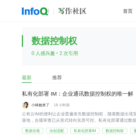
首页
移动开发
Java
开源
架构
O
数据控制权
前端
AI
大数据
团队管理
·
0 人感兴趣
2 次引用
查看更多

最新
推荐
私有化部署 IM：企业通讯数据控制权的唯一解
小林她来了
18 小时前
公有云IM的便利让企业普遍丧失数据控制权，随着数据出境
落地，合规审查已从形式转向实质可控。私有化部署通过数
管控和架构自主可控，成为满足合规刚需的唯一路径，并从
数据合规
信创适配
私有化部署IM
数据控制权