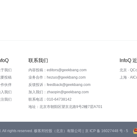
nfoQ
联系我们
InfoQ
关于我们
内容投稿：editors@geekbang.com
北京 · QC
我要投稿
业务合作：hezuo@geekbang.com
上海 · AI
合作伙伴
反馈投诉：feedback@geekbang.com
加入我们
加入我们：zhaopin@geekbang.com
关注我们
联系电话：010-64738142
地址：北京市朝阳区望京北路9号2幢7层A701
 Ltd. All rights reserved. 极客邦控股（北京）有限公司 |
京 ICP 备 16027448 号 - 5