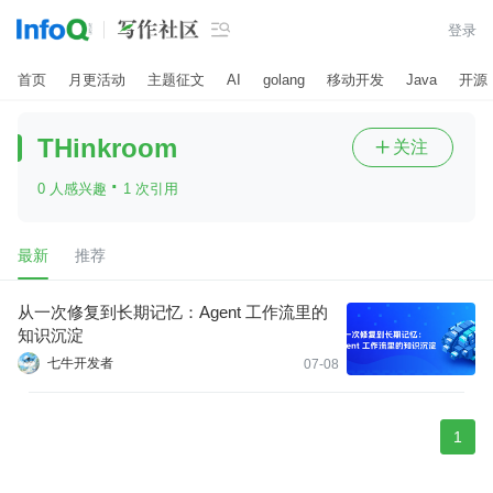

登录
首页
月更活动
主题征文
AI
golang
移动开发
Java
开源
THinkroom
关注

·
0 人感兴趣
1 次引用
最新
推荐
从一次修复到长期记忆：Agent 工作流里的
知识沉淀
七牛开发者
07-08
1