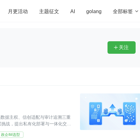
全部标签

月更活动
主题征文
AI
golang
penHarmony
算法
学习方法
Web3.0
高
程序员
运维
深度思考
低代码
redis
关注

临数据主权、信创适配与审计追溯三重
层挑战，提出私有化部署与一体化交付
一。
政企IM选型