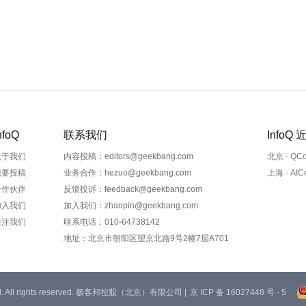
nfoQ
联系我们
InfoQ
关于我们
内容投稿：editors@geekbang.com
北京 · QC
我要投稿
业务合作：hezuo@geekbang.com
上海 · AI
合作伙伴
反馈投诉：feedback@geekbang.com
加入我们
加入我们：zhaopin@geekbang.com
关注我们
联系电话：010-64738142
地址：北京市朝阳区望京北路9号2幢7层A701
 Ltd. All rights reserved. 极客邦控股（北京）有限公司 |
京 ICP 备 16027448 号 - 5