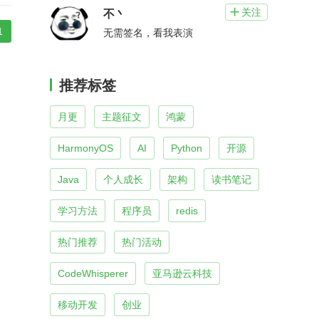
关注

不丶
1
无需签名，看我表演
推荐标签
月更
主题征文
鸿蒙
HarmonyOS
AI
Python
开源
Java
个人成长
架构
读书笔记
学习方法
程序员
redis
热门推荐
热门活动
CodeWhisperer
亚马逊云科技
移动开发
创业