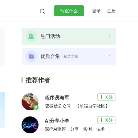
登录
注册

写点什么
效工作
数据库
Python
音视频
热门活动
golang
微服务架构
flutter
优质合集
精选文章
推荐作者
关注

程序员海军
🏆微信公众号：【前端自学社区】
关注

AI分享小李
深挖AI测评，分享，实测，技术