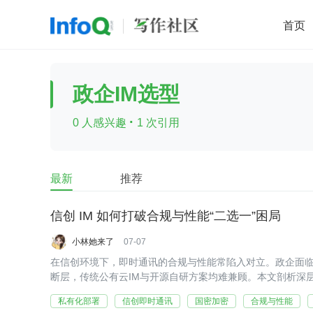
首页
移动开发
Java
开源
架构
O
政企IM选型
前端
AI
大数据
团队管理
·
0 人感兴趣
1 次引用
查看更多

最新
推荐
信创 IM 如何打破合规与性能“二选一”困局
小林她来了
07-07
在信创环境下，即时通讯的合规与性能常陷入对立。政企面
断层，传统公有云IM与开源自研方案均难兼顾。本文剖析深
思路，并给出选型评估清单，推动合规与性能从对立走向统
私有化部署
信创即时通讯
国密加密
合规与性能