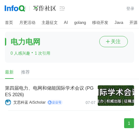

登录
首页
月更活动
主题征文
AI
golang
移动开发
Java
开源
电力电网
关注

·
0 人感兴趣
1 次引用
最新
推荐
第四届电力、电网和储能国际学术会议 (PG
ES 2026)
艾思科蓝 AiScholar
07-07
1