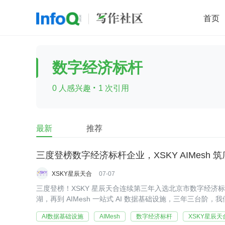
首页
移动开发
Java
开源
架构
O
数字经济标杆
前端
AI
大数据
团队管理
·
0 人感兴趣
1 次引用
查看更多

最新
推荐
三度登榜数字经济标杆企业，XSKY AIMesh 筑底
XSKY星辰天合
07-07
三度登榜！XSKY 星辰天合连续第三年入选北京市数字经济标
湖，再到 AIMesh 一站式 AI 数据基础设施，三年三台
AI数据基础设施
AIMesh
数字经济标杆
XSKY星辰天