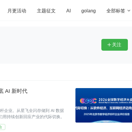
全部标签

月更活动
主题征文
AI
golang
penHarmony
算法
学习方法
Web3.0
高
程序员
运维
深度思考
低代码
redis
关注

 AI 新时代
杆企业。从星飞全闪存储到 AI 数据
阶，我们用持续创新回应产业的代际切换。
合