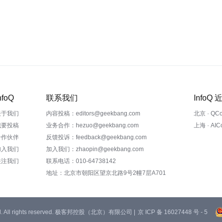
nfoQ
联系我们
InfoQ
关于我们
内容投稿：editors@geekbang.com
北京 · QC
我要投稿
业务合作：hezuo@geekbang.com
上海 · AI
合作伙伴
反馈投诉：feedback@geekbang.com
加入我们
加入我们：zhaopin@geekbang.com
关注我们
联系电话：010-64738142
地址：北京市朝阳区望京北路9号2幢7层A701
 Ltd. All rights reserved. 极客邦控股（北京）有限公司 |
京 ICP 备 16027448 号 - 5