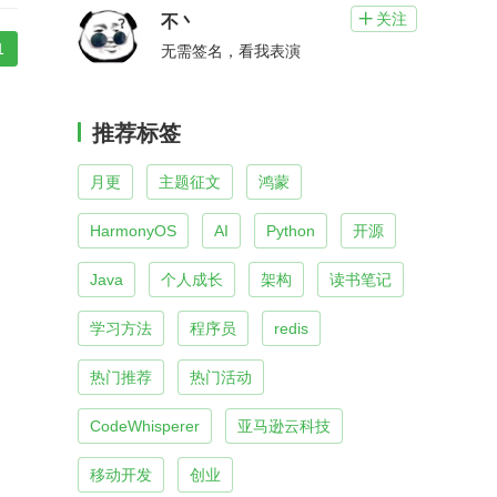
关注

不丶
1
无需签名，看我表演
推荐标签
月更
主题征文
鸿蒙
HarmonyOS
AI
Python
开源
Java
个人成长
架构
读书笔记
学习方法
程序员
redis
热门推荐
热门活动
CodeWhisperer
亚马逊云科技
移动开发
创业