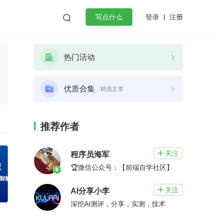
登录
注册

写点什么
效工作
数据库
Python
音视频
热门活动
golang
微服务架构
flutter
优质合集
精选文章
推荐作者
关注

程序员海军
🏆微信公众号：【前端自学社区】
关注

AI分享小李
深挖AI测评，分享，实测，技术