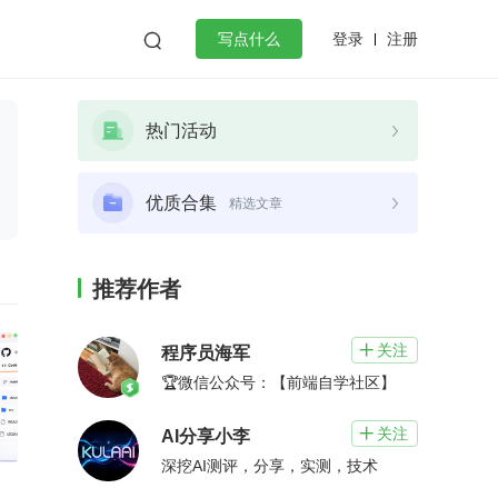
登录
注册

写点什么
效工作
数据库
Python
音视频
热门活动
golang
微服务架构
flutter
优质合集
精选文章
推荐作者
关注

程序员海军
🏆微信公众号：【前端自学社区】
关注

AI分享小李
深挖AI测评，分享，实测，技术