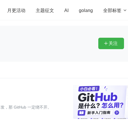
全部标签

月更活动
主题征文
AI
golang
penHarmony
算法
学习方法
Web3.0
高
程序员
运维
深度思考
低代码
redis
关注

，那 GitHub 一定绕不开。