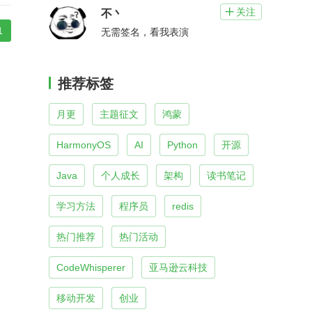
关注

不丶
1
无需签名，看我表演
推荐标签
月更
主题征文
鸿蒙
HarmonyOS
AI
Python
开源
Java
个人成长
架构
读书笔记
学习方法
程序员
redis
热门推荐
热门活动
CodeWhisperer
亚马逊云科技
移动开发
创业