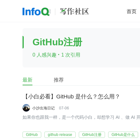
首页
移动开发
Java
开源
架构
O
GitHub注册
前端
AI
大数据
团队管理
·
0 人感兴趣
1 次引用
查看更多

最新
推荐
【小白必看】GitHub 是什么？怎么用？
小沙出海日记
07-06
如果你也跟我一样，是一个代码小白，却想学习 AI 、做 AI 开发
GitHub
github release
GitHub注册
GitHub是什么