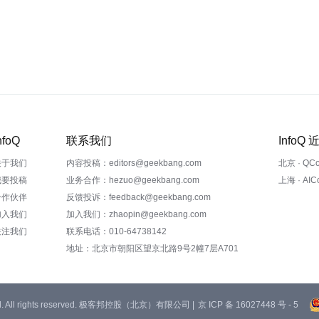
nfoQ
联系我们
InfoQ
关于我们
内容投稿：editors@geekbang.com
北京 · QC
我要投稿
业务合作：hezuo@geekbang.com
上海 · AI
合作伙伴
反馈投诉：feedback@geekbang.com
加入我们
加入我们：zhaopin@geekbang.com
关注我们
联系电话：010-64738142
地址：北京市朝阳区望京北路9号2幢7层A701
 Ltd. All rights reserved. 极客邦控股（北京）有限公司 |
京 ICP 备 16027448 号 - 5