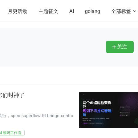
全部标签

月更活动
主题征文
AI
golang
penHarmony
算法
学习方法
Web3.0
高
程序员
运维
深度思考
低代码
redis
关注

后它们封神了
ec-superflow 用 bridge-contra
。
AI 编码工作流