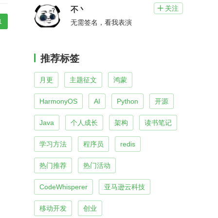
关注

不丶
1
无需签名，看我表演
推荐标签
月更
主题征文
鸿蒙
HarmonyOS
AI
Python
开源
Java
个人成长
架构
读书笔记
学习方法
程序员
redis
热门推荐
热门活动
CodeWhisperer
亚马逊云科技
移动开发
创业