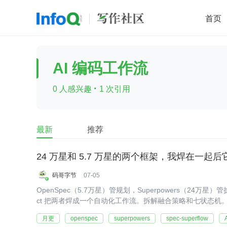
首页
移动开发
Java
开源
架构
O
AI 编码工作流
前端
AI
大数据
团队管理
·
0 人感兴趣
1 次引用
查看更多

最新
推荐
24 万星和 5.7 万星的两个框架，我焊在一起
码哥字节
07-05
OpenSpec（5.7万星）管规划，Superpowers（24万星）管执行，sp
ct 把两者焊成一个自动化工作流。拆解融合策略和七状态机
月更
openspec
superpowers
spec-superflow