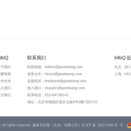
nfoQ
联系我们
InfoQ
关于我们
内容投稿：editors@geekbang.com
北京 · QC
我要投稿
业务合作：hezuo@geekbang.com
上海 · AI
合作伙伴
反馈投诉：feedback@geekbang.com
加入我们
加入我们：zhaopin@geekbang.com
关注我们
联系电话：010-64738142
地址：北京市朝阳区望京北路9号2幢7层A701
 Ltd. All rights reserved. 极客邦控股（北京）有限公司 |
京 ICP 备 16027448 号 - 5