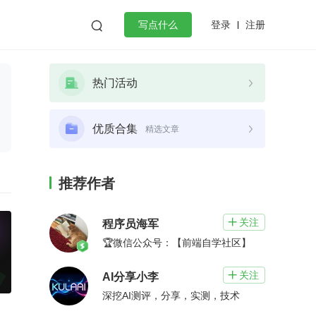
登录
注册

写点什么
效工作
数据库
Python
音视频
热门活动
golang
微服务架构
flutter
优质合集
精选文章
推荐作者
关注

程序员海军
🏆微信公众号：【前端自学社区】
关注

AI分享小李
深挖AI测评，分享，实测，技术