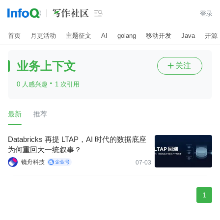

登录
首页
月更活动
主题征文
AI
golang
移动开发
Java
开源
业务上下文
关注

·
0 人感兴趣
1 次引用
最新
推荐
Databricks 再提 LTAP，AI 时代的数据底座
为何重回大一统叙事？
镜舟科技
07-03
1