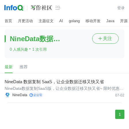

登录
首页
月更活动
主题征文
AI
golang
移动开发
Java
开源
NineData数据复制SaaS版
关注

·
0 人感兴趣
1 次引用
最新
推荐
NineData 数据复制 SaaS，让企业数据迁移又快又省
NineData数据复制SaaS版，让企业数据迁移又快又省~ 限时优惠活
动：新客有礼：注册即送 200元 新客代金券（15天有效）。包年包
NineData
07-02
月折扣：首单 9折，2年 8折，3年 7折。 充值返券：活动期内一次
性充值，可获赠额外代金券，最高赠送 15,000元 代金券。
1