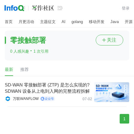

登录
首页
月更活动
主题征文
AI
golang
移动开发
Java
开源
零接触部署
关注

·
0 人感兴趣
1 次引用
最新
推荐
SD-WAN 零接触部署 (ZTP) 是怎么实现的?
SDWAN 设备从上电到入网的完整流程拆解
万联WANFLOW
07-02
1