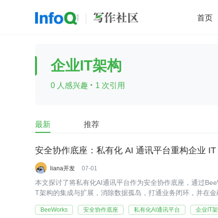
首页
移动开发
Java
开源
架构
O
企业IT架构
前端
AI
大数据
团队管理
·
0 人感兴趣
1 次引用
查看更多

最新
推荐
安全协作底座：私有化 AI 通讯平台重构企业 I
liana开发
07-01
本文探讨了将私有化AI通讯平台作为安全协作底座，通过BeeW
T架构的集成与扩展，消除数据孤岛，打通业务闭环，并在金
长期业务价值。
BeeWorks
安全协作底座
私有化AI通讯平台
企业IT