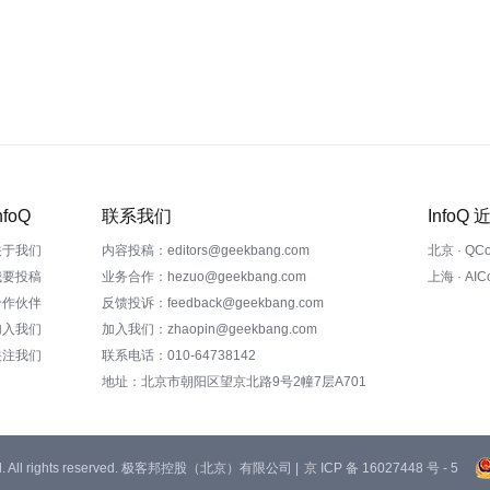
nfoQ
联系我们
InfoQ
关于我们
内容投稿：editors@geekbang.com
北京 · QC
我要投稿
业务合作：hezuo@geekbang.com
上海 · AI
合作伙伴
反馈投诉：feedback@geekbang.com
加入我们
加入我们：zhaopin@geekbang.com
关注我们
联系电话：010-64738142
地址：北京市朝阳区望京北路9号2幢7层A701
 Ltd. All rights reserved. 极客邦控股（北京）有限公司 |
京 ICP 备 16027448 号 - 5