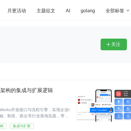
全部标签

月更活动
主题征文
AI
golang
penHarmony
算法
学习方法
Web3.0
高
程序员
运维
深度思考
低代码
redis
关注

T 架构的集成与扩展逻辑
orks开放接口与流程引擎，实现企业I
融、制造、政企等行业落地实践，带来
架构
集成与扩展