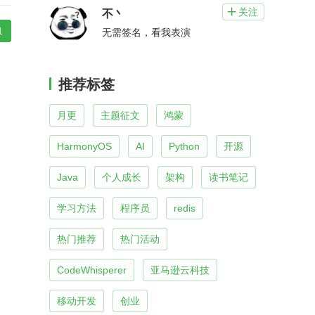
关注

不丶
1
无需签名，看我表演
推荐标签
月更
主题征文
鸿蒙
HarmonyOS
AI
Python
开源
Java
个人成长
架构
读书笔记
学习方法
程序员
redis
热门推荐
热门活动
CodeWhisperer
亚马逊云科技
移动开发
创业