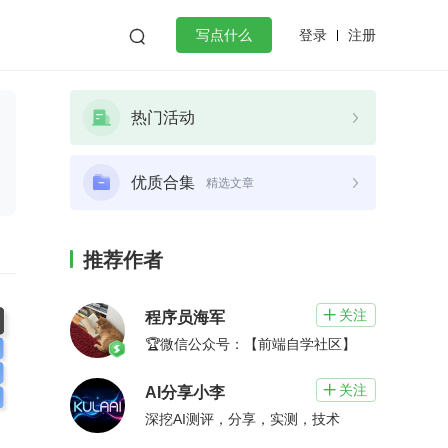
登录
注册

写点什么
效工作
数据库
Python
音视频
热门活动
golang
微服务架构
flutter
优质合集
精选文章
推荐作者
关注

程序员海军
🏆微信公众号：【前端自学社区】
关注

AI分享小李
深挖AI测评，分享，实测，技术